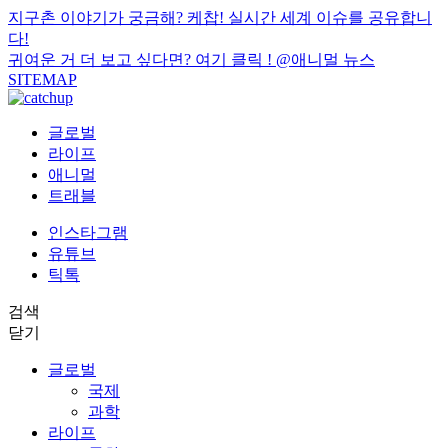
지구촌 이야기가 궁금해? 케찹! 실시간 세계 이슈를 공유합니
다!
귀여운 거 더 보고 싶다면? 여기 클릭 !
@애니멀 뉴스
SITEMAP
글로벌
라이프
애니멀
트래블
인스타그램
유튜브
틱톡
검색
닫기
글로벌
국제
과학
라이프