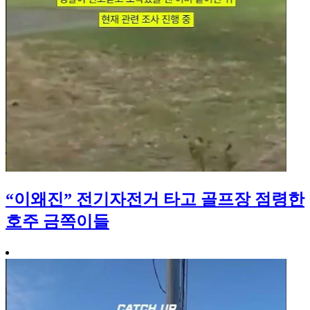
“이왜진” 전기자전거 타고 골프장 점령한
호주 금쪽이들