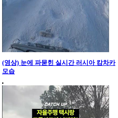
(영상) 눈에 파묻힌 실시간 러시아 캄차카
모습