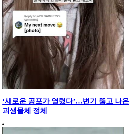
‘새로운 공포가 열렸다’…변기 뚫고 나온
괴생물체 정체