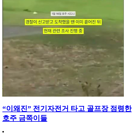
“이왜진” 전기자전거 타고 골프장 점령한
호주 금쪽이들