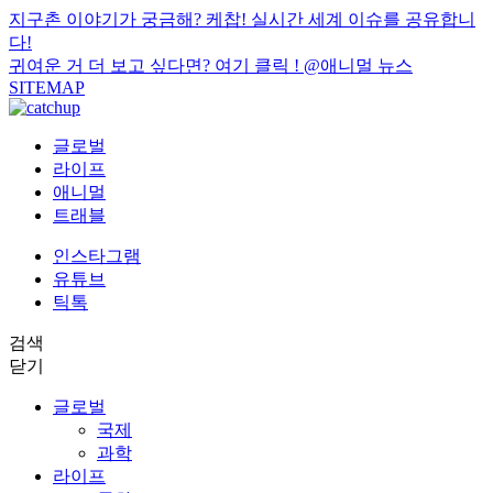
지구촌 이야기가 궁금해? 케찹! 실시간 세계 이슈를 공유합니
다!
귀여운 거 더 보고 싶다면? 여기 클릭 !
@애니멀 뉴스
SITEMAP
글로벌
라이프
애니멀
트래블
인스타그램
유튜브
틱톡
검색
닫기
글로벌
국제
과학
라이프