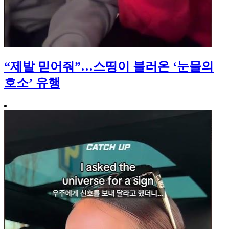
“제발 믿어줘”…스띵이 불러온 ‘눈물의
호소’ 유행