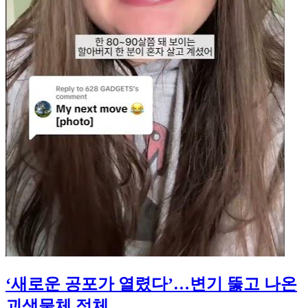
‘새로운 공포가 열렸다’…변기 뚫고 나온
괴생물체 정체