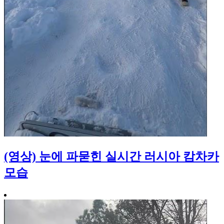
(영상) 눈에 파묻힌 실시간 러시아 캄차카
모습