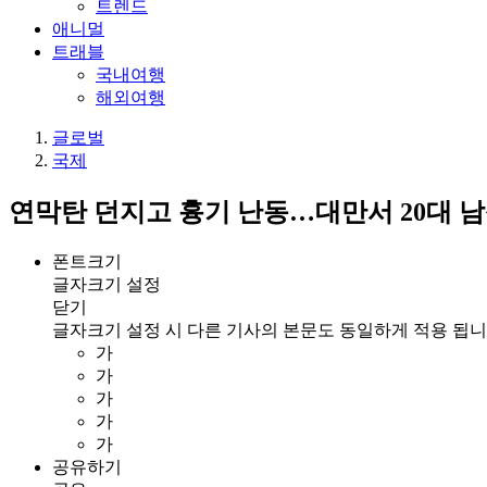
트렌드
애니멀
트래블
국내여행
해외여행
글로벌
국제
연막탄 던지고 흉기 난동…대만서 20대 남
폰트크기
글자크기 설정
닫기
글자크기 설정 시 다른 기사의 본문도 동일하게 적용 됩니
가
가
가
가
가
공유하기