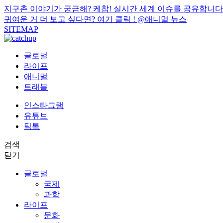
지구촌 이야기가 궁금해? 케찹! 실시간 세계 이슈를 공유합니다
귀여운 거 더 보고 싶다면? 여기 클릭 !
@애니멀 뉴스
SITEMAP
글로벌
라이프
애니멀
트래블
인스타그램
유튜브
틱톡
검색
닫기
글로벌
국제
과학
라이프
문화