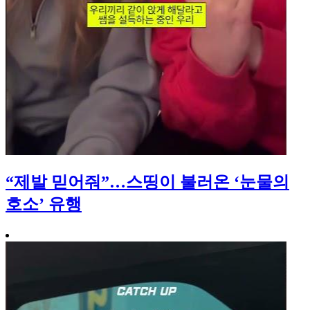
“제발 믿어줘”…스띵이 불러온 ‘눈물의
호소’ 유행