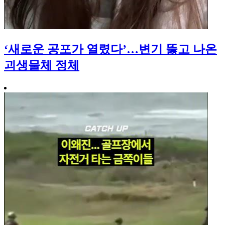
‘새로운 공포가 열렸다’…변기 뚫고 나온
괴생물체 정체