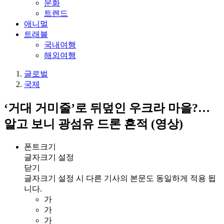
문화
트렌드
애니멀
트래블
국내여행
해외여행
글로벌
국제
‘거대 거미줄’로 뒤덮인 우크라 마을?…
알고 보니 광섬유 드론 흔적 (영상)
폰트크기
글자크기 설정
닫기
글자크기 설정 시 다른 기사의 본문도 동일하게 적용 됩
니다.
가
가
가