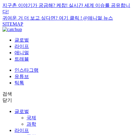
지구촌 이야기가 궁금해? 케찹! 실시간 세계 이슈를 공유합니
다!
귀여운 거 더 보고 싶다면? 여기 클릭 !
@애니멀 뉴스
SITEMAP
글로벌
라이프
애니멀
트래블
인스타그램
유튜브
틱톡
검색
닫기
글로벌
국제
과학
라이프