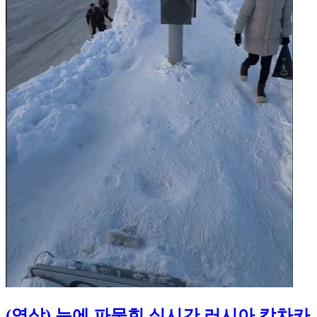
(영상) 눈에 파묻힌 실시간 러시아 캄차카