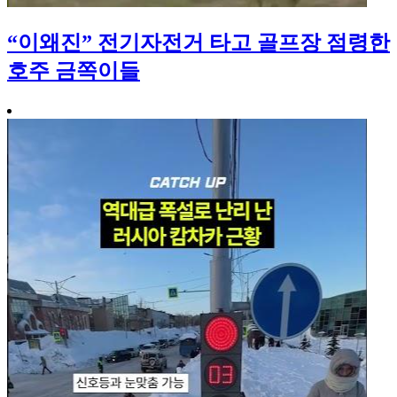
“이왜진” 전기자전거 타고 골프장 점령한
호주 금쪽이들