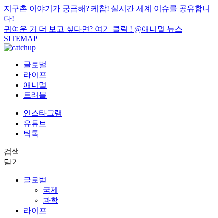
지구촌 이야기가 궁금해? 케찹! 실시간 세계 이슈를 공유합니
다!
귀여운 거 더 보고 싶다면? 여기 클릭 !
@애니멀 뉴스
SITEMAP
글로벌
라이프
애니멀
트래블
인스타그램
유튜브
틱톡
검색
닫기
글로벌
국제
과학
라이프