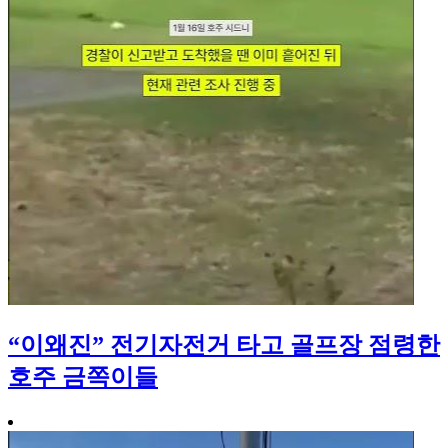
“이왜진” 전기자전거 타고 골프장 점령한
호주 금쪽이들