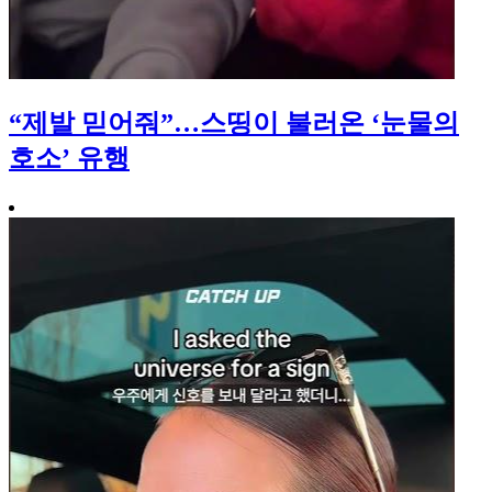
“제발 믿어줘”…스띵이 불러온 ‘눈물의
호소’ 유행