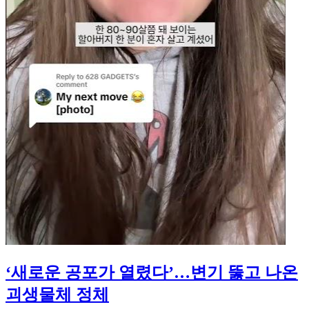
‘새로운 공포가 열렸다’…변기 뚫고 나온
괴생물체 정체