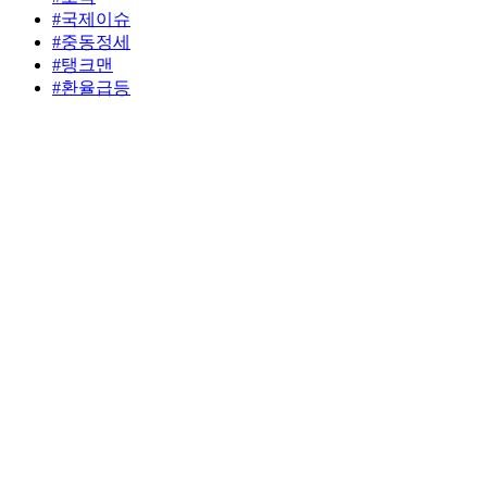
#국제이슈
#중동정세
#탱크맨
#환율급등