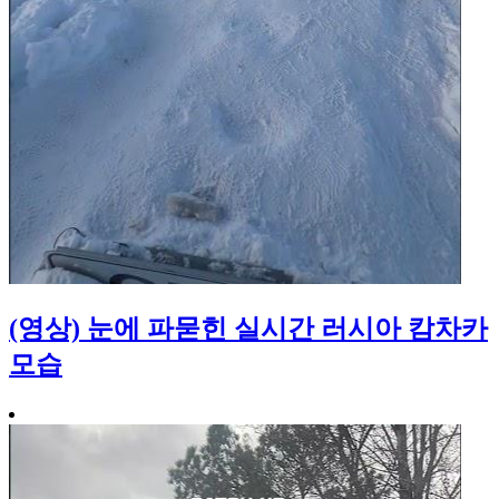
(영상) 눈에 파묻힌 실시간 러시아 캄차카
모습