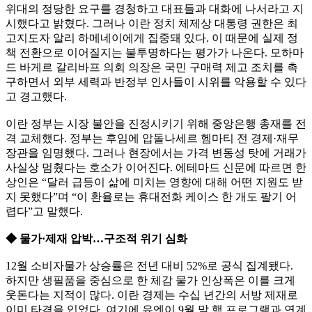
위대의 정당한 요구를 경청하고 대표들과 대화에 나서라고 지
시했다고 밝혔다. 그러나 이란 정치 체제상 대통령 권한은 최
고지도자 알리 하메네이에게 집중돼 있다. 이 때문에 실제 정
책 전환으로 이어질지는 불투명하다는 평가가 나온다. 모하마
드 바게르 갈리바프 의회 의장은 국민 구매력 제고 조치를 촉
구하면서 외부 세력과 반정부 인사들이 시위를 악용할 수 있다
고 경고했다.
이란 정부는 시장 불안을 진정시키기 위해 중앙은행 총재를 전
격 교체했다. 정부는 후임에 압돌나세르 헴마티 전 경제·재무
장관을 임명했다. 그러나 현장에서는 가격 변동성 탓에 거래가
사실상 멈췄다는 호소가 이어진다. 에테마드 신문에 따르면 한
상인은 “달러 급등이 삶에 미치는 영향에 대해 어떤 지원도 받
지 못했다”며 “이 환율로는 휴대전화 케이스 한 개도 팔기 어
렵다”고 말했다.
◆ 물가·제재 압박…구조적 위기 심화
12월 소비자물가 상승률은 전년 대비 52%로 공식 집계됐다.
하지만 생필품을 중심으로 한 체감 물가 인상폭은 이를 크게
웃돈다는 지적이 많다. 이란 경제는 수십 년간의 서방 제재로
이미 타격을 입었다. 여기에 유엔이 9월 말 핵 프로그램과 연계