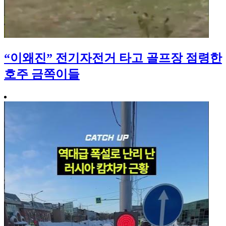
“이왜진” 전기자전거 타고 골프장 점령한
호주 금쪽이들