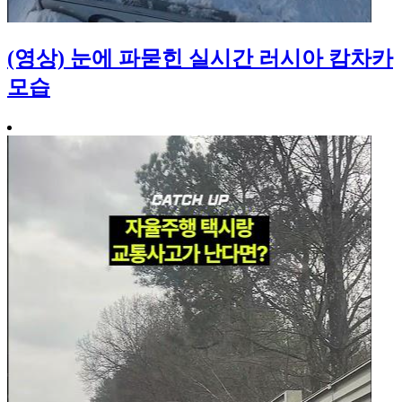
(영상) 눈에 파묻힌 실시간 러시아 캄차카
모습