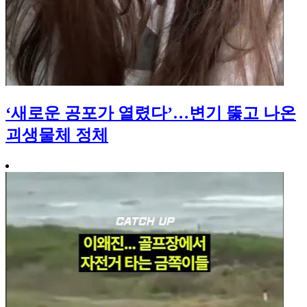
‘새로운 공포가 열렸다’…변기 뚫고 나온
괴생물체 정체