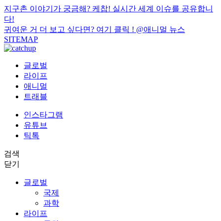
지구촌 이야기가 궁금해? 케찹! 실시간 세계 이슈를 공유합니
다!
귀여운 거 더 보고 싶다면? 여기 클릭 !
@애니멀 뉴스
SITEMAP
글로벌
라이프
애니멀
트래블
인스타그램
유튜브
틱톡
검색
닫기
글로벌
국제
과학
라이프