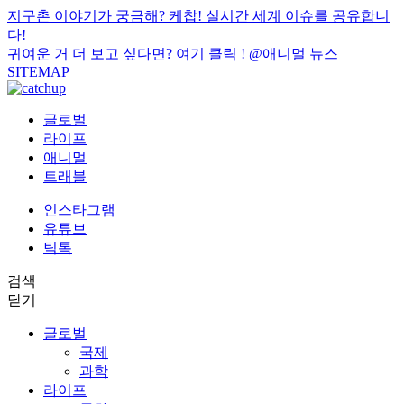
지구촌 이야기가 궁금해? 케찹! 실시간 세계 이슈를 공유합니
다!
귀여운 거 더 보고 싶다면? 여기 클릭 !
@애니멀 뉴스
SITEMAP
글로벌
라이프
애니멀
트래블
인스타그램
유튜브
틱톡
검색
닫기
글로벌
국제
과학
라이프