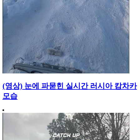
(영상) 눈에 파묻힌 실시간 러시아 캄차카
모습