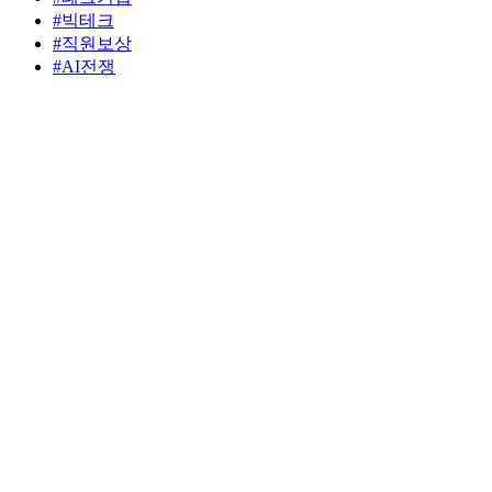
#빅테크
#직원보상
#AI전쟁