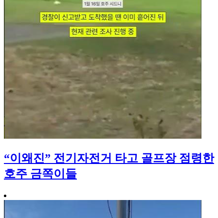
“이왜진” 전기자전거 타고 골프장 점령한
호주 금쪽이들