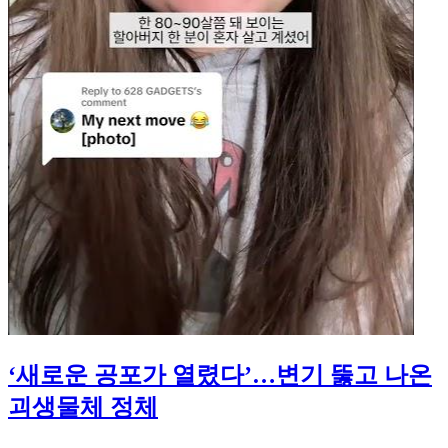
‘새로운 공포가 열렸다’…변기 뚫고 나온
괴생물체 정체