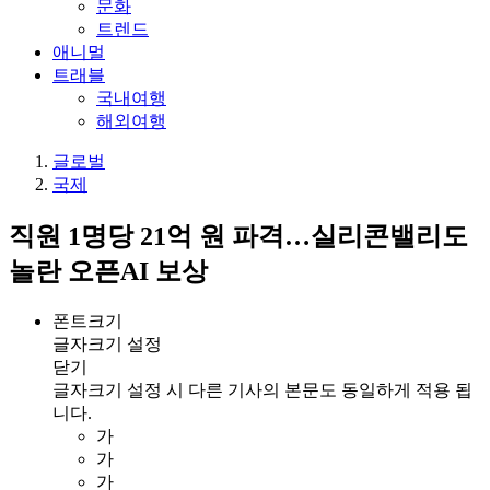
문화
트렌드
애니멀
트래블
국내여행
해외여행
글로벌
국제
직원 1명당 21억 원 파격…실리콘밸리도
놀란 오픈AI 보상
폰트크기
글자크기 설정
닫기
글자크기 설정 시 다른 기사의 본문도 동일하게 적용 됩
니다.
가
가
가