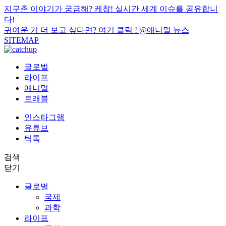
지구촌 이야기가 궁금해? 케찹! 실시간 세계 이슈를 공유합니
다!
귀여운 거 더 보고 싶다면? 여기 클릭 !
@애니멀 뉴스
SITEMAP
글로벌
라이프
애니멀
트래블
인스타그램
유튜브
틱톡
검색
닫기
글로벌
국제
과학
라이프