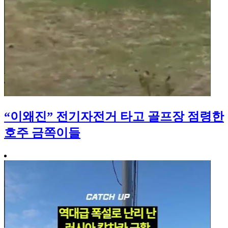
“이왜진” 전기자전거 타고 골프장 점령한
호주 금쪽이들