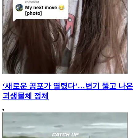
‘새로운 공포가 열렸다’…변기 뚫고 나온
괴생물체 정체