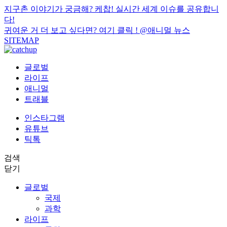
지구촌 이야기가 궁금해? 케찹! 실시간 세계 이슈를 공유합니
다!
귀여운 거 더 보고 싶다면? 여기 클릭 !
@애니멀 뉴스
SITEMAP
글로벌
라이프
애니멀
트래블
인스타그램
유튜브
틱톡
검색
닫기
글로벌
국제
과학
라이프