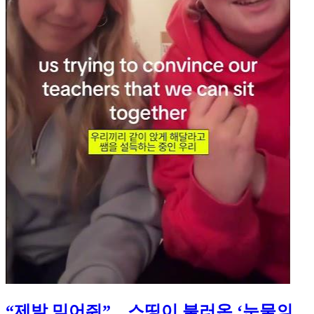
“제발 믿어줘”…스띵이 불러온 ‘눈물의