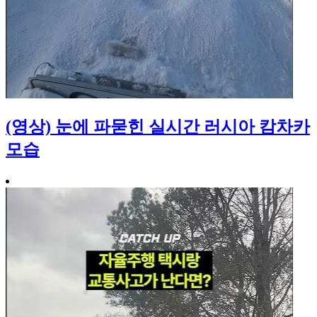
(영상) 눈에 파묻힌 실시간 러시아 캄차카
모습