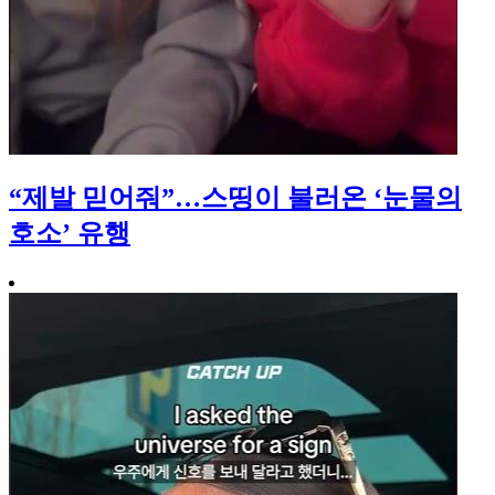
“제발 믿어줘”…스띵이 불러온 ‘눈물의
호소’ 유행