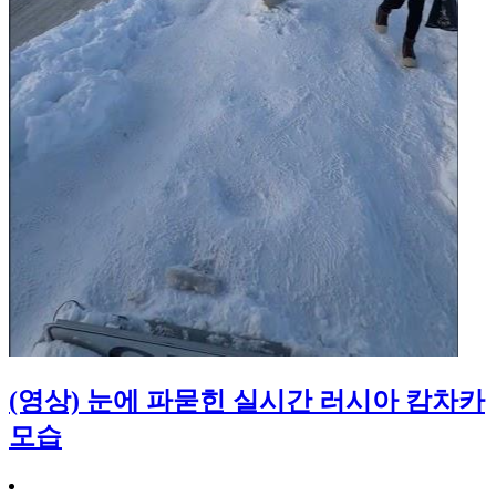
(영상) 눈에 파묻힌 실시간 러시아 캄차카
모습