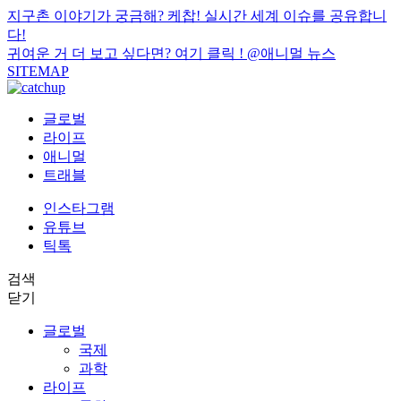
지구촌 이야기가 궁금해? 케찹! 실시간 세계 이슈를 공유합니
다!
귀여운 거 더 보고 싶다면? 여기 클릭 !
@애니멀 뉴스
SITEMAP
글로벌
라이프
애니멀
트래블
인스타그램
유튜브
틱톡
검색
닫기
글로벌
국제
과학
라이프