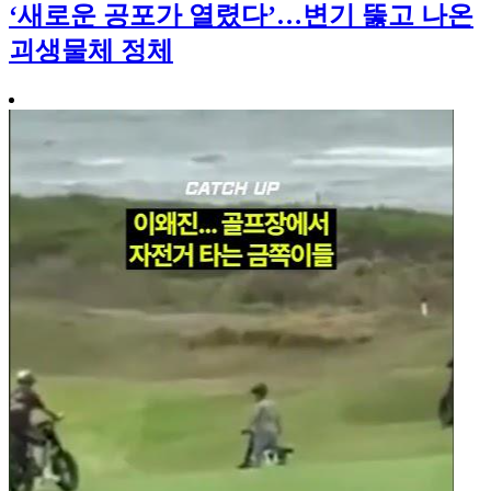
‘새로운 공포가 열렸다’…변기 뚫고 나온
괴생물체 정체