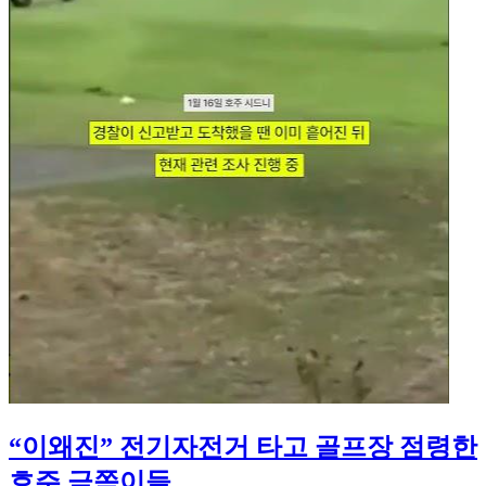
“이왜진” 전기자전거 타고 골프장 점령한
호주 금쪽이들