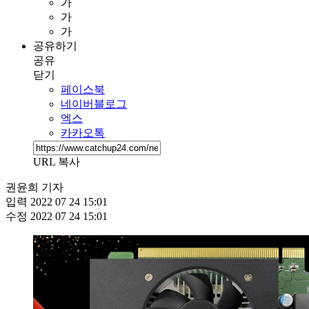
가
가
가
공유하기
공유
닫기
페이스북
네이버블로그
엑스
카카오톡
URL 복사
권윤희 기자
입력
2022 07 24 15:01
수정
2022 07 24 15:01