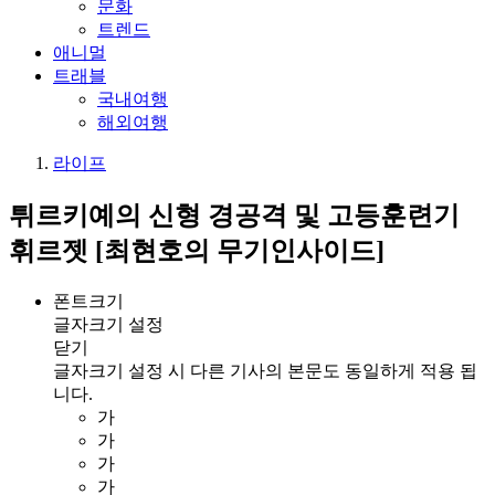
문화
트렌드
애니멀
트래블
국내여행
해외여행
라이프
튀르키예의 신형 경공격 및 고등훈련기
휘르젯 [최현호의 무기인사이드]
폰트크기
글자크기 설정
닫기
글자크기 설정 시 다른 기사의 본문도 동일하게 적용 됩
니다.
가
가
가
가