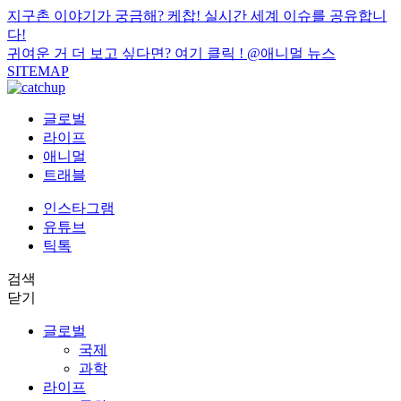
지구촌 이야기가 궁금해? 케찹! 실시간 세계 이슈를 공유합니
다!
귀여운 거 더 보고 싶다면? 여기 클릭 !
@애니멀 뉴스
SITEMAP
글로벌
라이프
애니멀
트래블
인스타그램
유튜브
틱톡
검색
닫기
글로벌
국제
과학
라이프