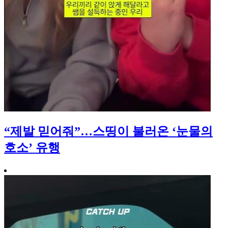
“제발 믿어줘”…스띵이 불러온 ‘눈물의
호소’ 유행