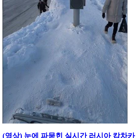
(영상) 눈에 파묻힌 실시간 러시아 캄차카