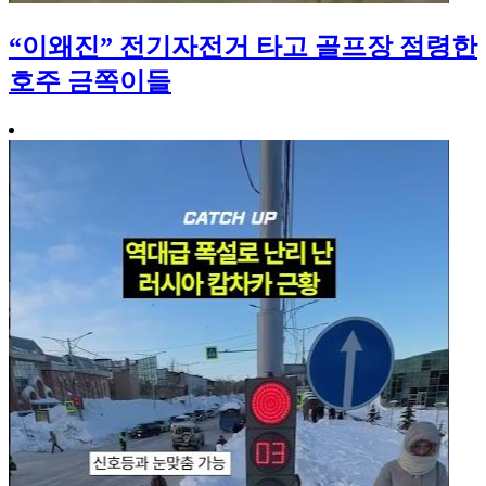
“이왜진” 전기자전거 타고 골프장 점령한
호주 금쪽이들