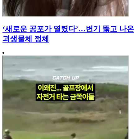
‘새로운 공포가 열렸다’…변기 뚫고 나온
괴생물체 정체