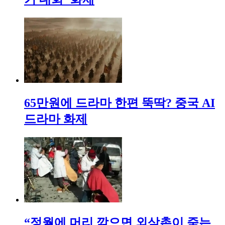
65만원에 드라마 한편 뚝딱? 중국 AI
드라마 화제
“정월에 머리 깎으면 외삼촌이 죽는