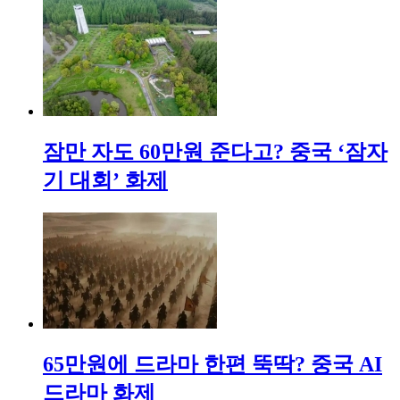
잠만 자도 60만원 준다고? 중국 ‘잠자
기 대회’ 화제
65만원에 드라마 한편 뚝딱? 중국 AI
드라마 화제