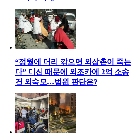
“정월에 머리 깎으면 외삼촌이 죽는
다” 미신 때문에 외조카에 2억 소송
건 외숙모…법원 판단은?