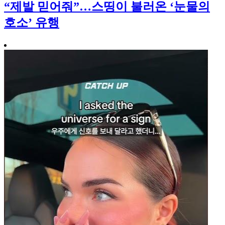
“제발 믿어줘”…스띵이 불러온 ‘눈물의
호소’ 유행