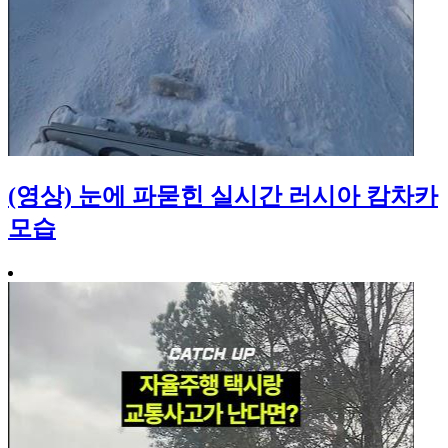
(영상) 눈에 파묻힌 실시간 러시아 캄차카
모습