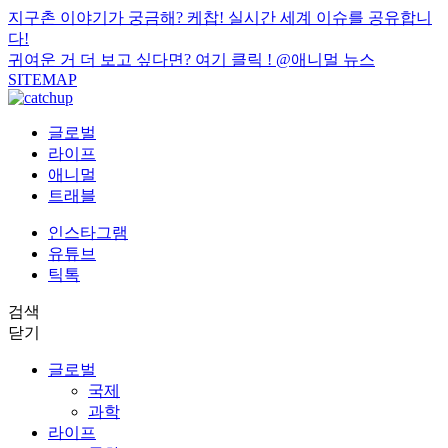
지구촌 이야기가 궁금해? 케찹! 실시간 세계 이슈를 공유합니
다!
귀여운 거 더 보고 싶다면? 여기 클릭 !
@애니멀 뉴스
SITEMAP
글로벌
라이프
애니멀
트래블
인스타그램
유튜브
틱톡
검색
닫기
글로벌
국제
과학
라이프