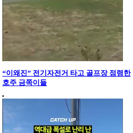
“이왜진” 전기자전거 타고 골프장 점령한
호주 금쪽이들