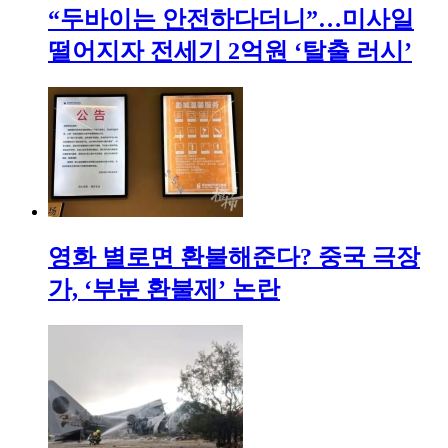
“두바이는 안전하다더니”…미사일
떨어지자 전세기 2억원 ‘탈출 러시’
영화 별로면 환불해준다? 중국 극장
가, ‘부분 환불제’ 논란