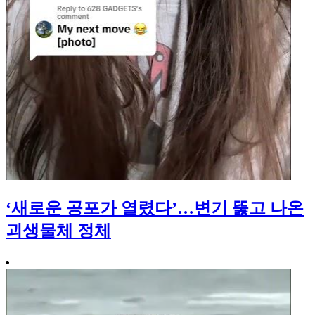
‘새로운 공포가 열렸다’…변기 뚫고 나온
괴생물체 정체