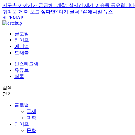
지구촌 이야기가 궁금해? 케찹! 실시간 세계 이슈를 공유합니다
귀여운 거 더 보고 싶다면? 여기 클릭 !
@애니멀 뉴스
SITEMAP
글로벌
라이프
애니멀
트래블
인스타그램
유튜브
틱톡
검색
닫기
글로벌
국제
과학
라이프
문화