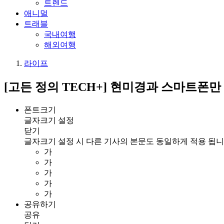
트렌드
애니멀
트래블
국내여행
해외여행
라이프
[고든 정의 TECH+] 현미경과 스마트폰만
폰트크기
글자크기 설정
닫기
글자크기 설정 시 다른 기사의 본문도 동일하게 적용 됩니
가
가
가
가
가
공유하기
공유