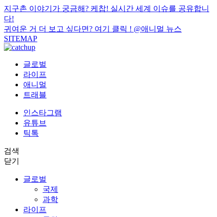
지구촌 이야기가 궁금해? 케찹! 실시간 세계 이슈를 공유합니
다!
귀여운 거 더 보고 싶다면? 여기 클릭 !
@애니멀 뉴스
SITEMAP
글로벌
라이프
애니멀
트래블
인스타그램
유튜브
틱톡
검색
닫기
글로벌
국제
과학
라이프