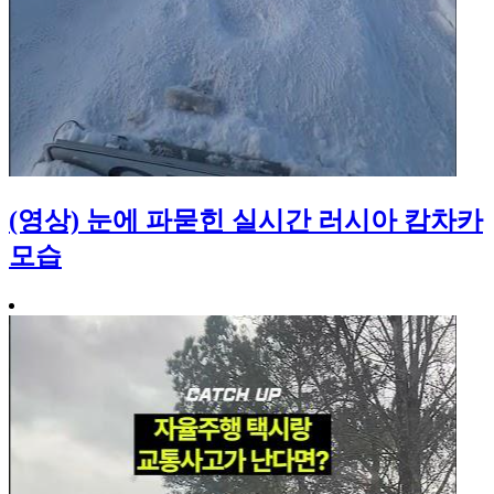
(영상) 눈에 파묻힌 실시간 러시아 캄차카
모습