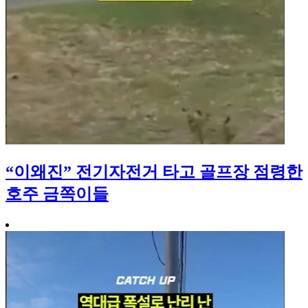
“이왜진” 전기자전거 타고 골프장 점령한
호주 금쪽이들