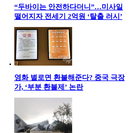
“두바이는 안전하다더니”…미사일
떨어지자 전세기 2억원 ‘탈출 러시’
영화 별로면 환불해준다? 중국 극장
가, ‘부분 환불제’ 논란