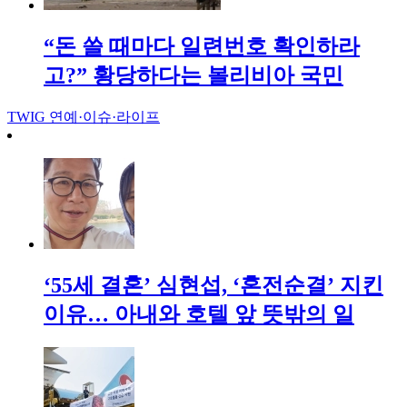
“돈 쓸 때마다 일련번호 확인하라
고?” 황당하다는 볼리비아 국민
TWIG
연예·이슈·라이프
‘55세 결혼’ 심현섭, ‘혼전순결’ 지킨
이유… 아내와 호텔 앞 뜻밖의 일