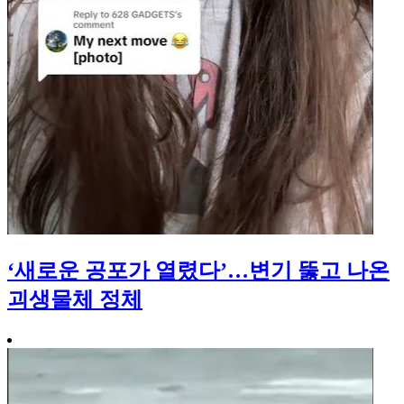
‘새로운 공포가 열렸다’…변기 뚫고 나온
괴생물체 정체