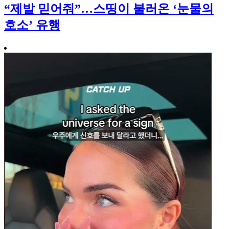
“제발 믿어줘”…스띵이 불러온 ‘눈물의
호소’ 유행