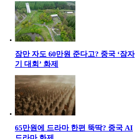
잠만 자도 60만원 준다고? 중국 ‘잠자
기 대회’ 화제
65만원에 드라마 한편 뚝딱? 중국 AI
드라마 화제