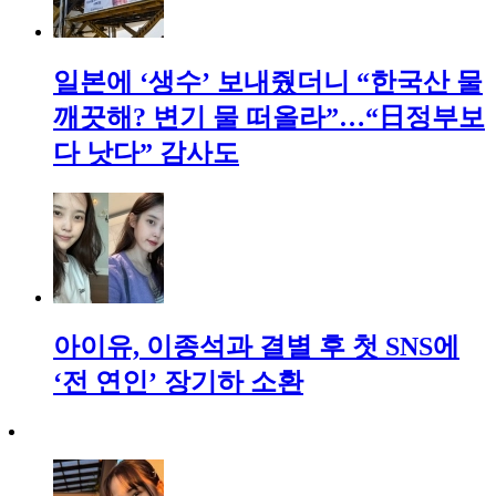
일본에 ‘생수’ 보내줬더니 “한국산 물
깨끗해? 변기 물 떠올라”…“日정부보
다 낫다” 감사도
아이유, 이종석과 결별 후 첫 SNS에
‘전 연인’ 장기하 소환