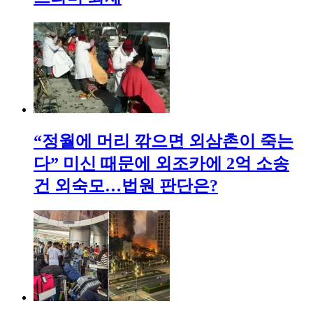
“정월에 머리 깎으면 외삼촌이 죽는
다” 미신 때문에 외조카에 2억 소송
건 외숙모…법원 판단은?