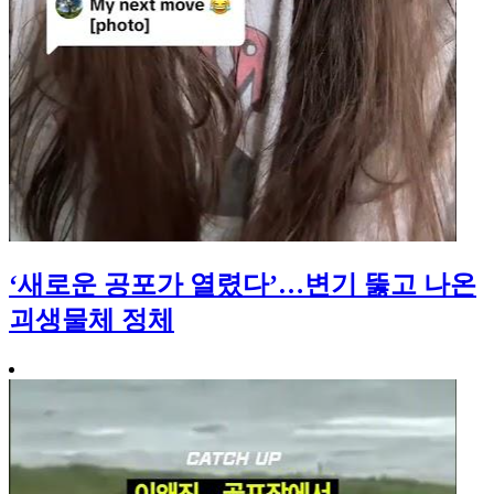
‘새로운 공포가 열렸다’…변기 뚫고 나온
괴생물체 정체