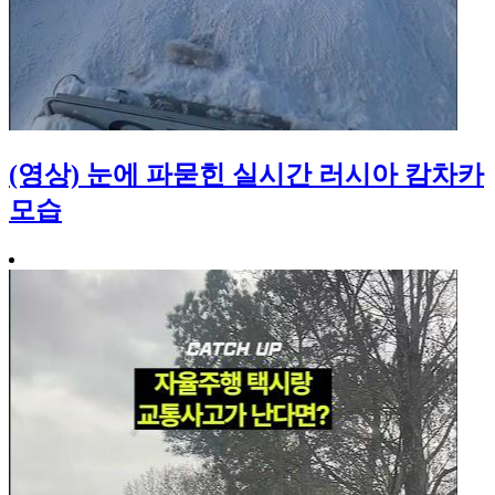
(영상) 눈에 파묻힌 실시간 러시아 캄차카
모습