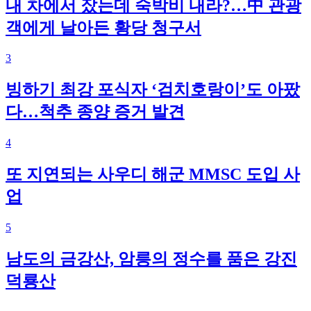
내 차에서 잤는데 숙박비 내라?…中 관광
객에게 날아든 황당 청구서
3
빙하기 최강 포식자 ‘검치호랑이’도 아팠
다…척추 종양 증거 발견
4
또 지연되는 사우디 해군 MMSC 도입 사
업
5
남도의 금강산, 암릉의 정수를 품은 강진
덕룡산