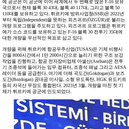
예 공군은 미 공군에 이어 세계에서 두 번째로 많은 F-16 보유
국으로서 현재 블록 30 43대, 블록 40 117대, 그리고 블록 50
110대를 보유하고 있다. 튀르키예 방위사업청(SSB)은 2022년
부터 독립(Independent)을 뜻하는 외즈귀르(ÖZGÜR)로 불리는
개량 프로그램을 주도하고 있다. 외즈귀르 프로그램은 튀르키
예가 소스 코드를 보유하고 있는 F-16 블록 30 전투기 35대에
대한 개량을 우선적인 목표로 삼고 있다.
개량을 위해 튀르키예 항공우주산업(TUSAS)은 기체 비행시
간을 8000시간에서 1만 2000시간으로 늘리기 위한 구조 보강
작업을 진행하고, 항공 전자장비업체 아셀산(Aselsan)은 전투
기 조종석에 들어가는 임무 컴퓨터, 조종석 패널 그리고 AESA
레이더 등을 공급한다. 여기에 더해 곡도간(Gokdogan)과 보즈
도간(Bozdogan) 공대공 미사일, 소형 유도폭탄, HGK 유도키트
등의 자국산 무장도 통합된다. 2023년 3월, 개량을 마친 첫 기
체가 튀르키예 공군에 인도되었다.