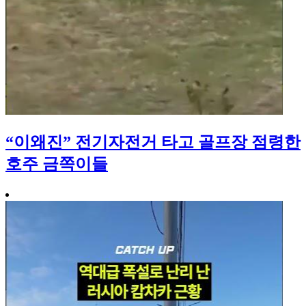
“이왜진” 전기자전거 타고 골프장 점령한
호주 금쪽이들