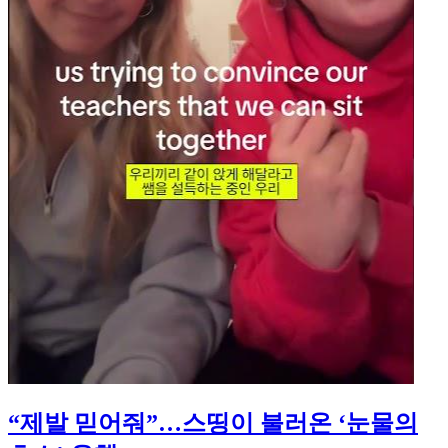
“제발 믿어줘”…스띵이 불러온 ‘눈물의