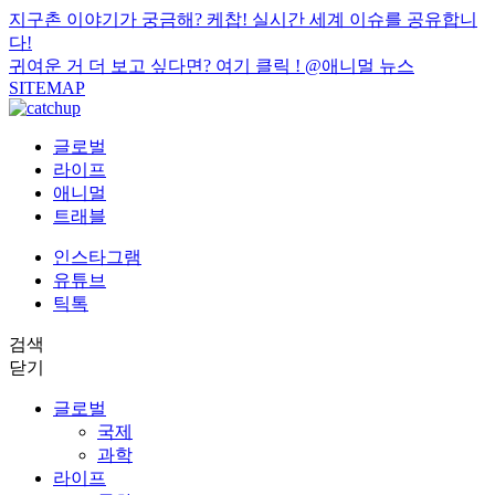
지구촌 이야기가 궁금해? 케찹! 실시간 세계 이슈를 공유합니
다!
귀여운 거 더 보고 싶다면? 여기 클릭 !
@애니멀 뉴스
SITEMAP
글로벌
라이프
애니멀
트래블
인스타그램
유튜브
틱톡
검색
닫기
글로벌
국제
과학
라이프