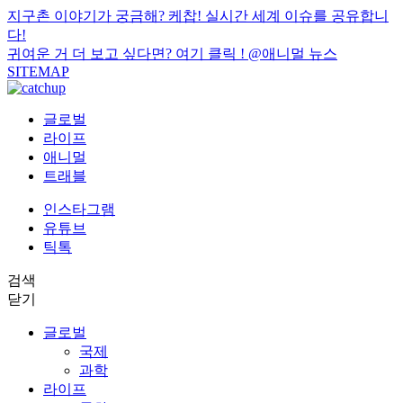
지구촌 이야기가 궁금해? 케찹! 실시간 세계 이슈를 공유합니
다!
귀여운 거 더 보고 싶다면? 여기 클릭 !
@애니멀 뉴스
SITEMAP
글로벌
라이프
애니멀
트래블
인스타그램
유튜브
틱톡
검색
닫기
글로벌
국제
과학
라이프