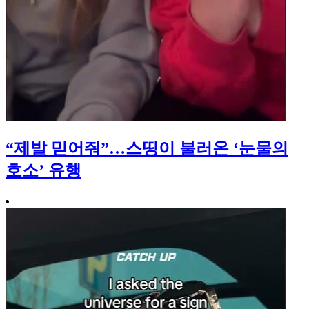
“제발 믿어줘”…스띵이 불러온 ‘눈물의
호소’ 유행