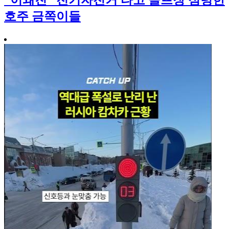
“이왜진” 전기자전거 타고 골프장 점령한
호주 금쪽이들