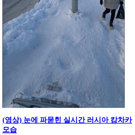
(영상) 눈에 파묻힌 실시간 러시아 캄차카
모습