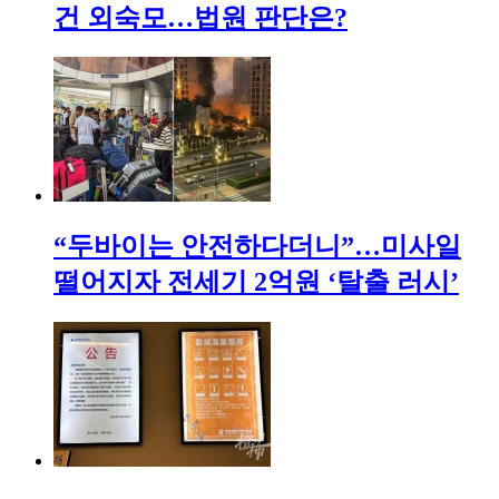
건 외숙모…법원 판단은?
“두바이는 안전하다더니”…미사일
떨어지자 전세기 2억원 ‘탈출 러시’