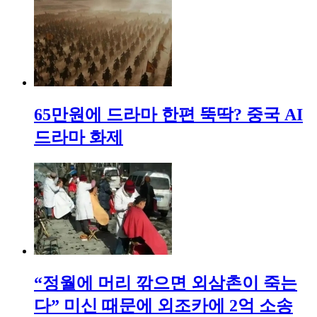
65만원에 드라마 한편 뚝딱? 중국 AI
드라마 화제
“정월에 머리 깎으면 외삼촌이 죽는
다” 미신 때문에 외조카에 2억 소송