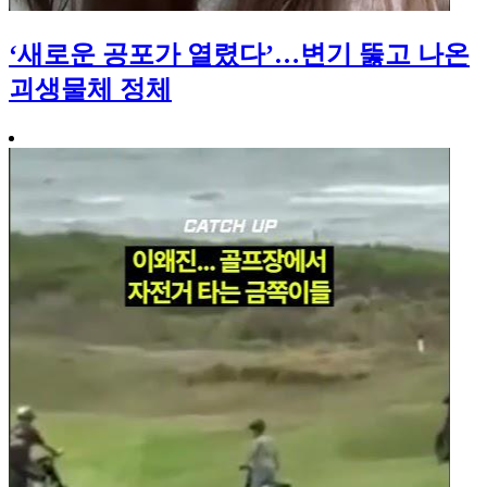
‘새로운 공포가 열렸다’…변기 뚫고 나온
괴생물체 정체