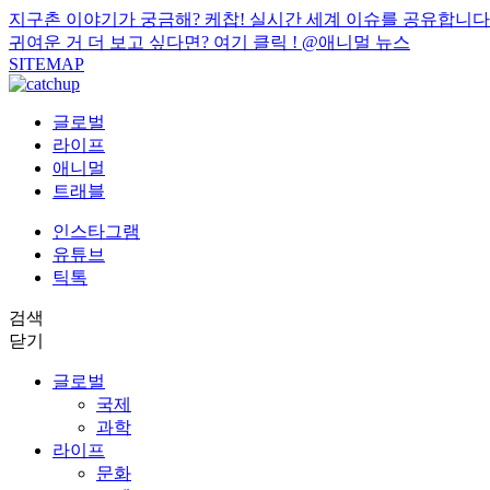
지구촌 이야기가 궁금해? 케찹! 실시간 세계 이슈를 공유합니다
귀여운 거 더 보고 싶다면? 여기 클릭 !
@애니멀 뉴스
SITEMAP
글로벌
라이프
애니멀
트래블
인스타그램
유튜브
틱톡
검색
닫기
글로벌
국제
과학
라이프
문화