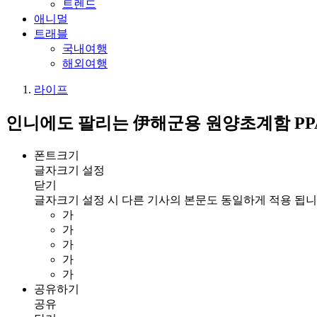
트렌드
애니멀
트래블
국내여행
해외여행
라이프
인니에도 팔리는 伊해군용 원양초계함 PP
폰트크기
글자크기 설정
닫기
글자크기 설정 시 다른 기사의 본문도 동일하게 적용 됩니
가
가
가
가
가
공유하기
공유