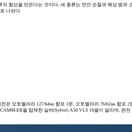
의 함선을 만든다는 것이다. 세 종류는 연안 순찰과 해상 범죄 소탕
으로 나뉜다.
오토멜라라 127/64㎜ 함포 1문, 오토멜라라 76/62㎜ 함포 2문,
M-ER을 탑재한 실버(Sylver) A50 VLS 16셀이 달리며, 