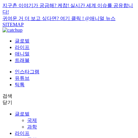
지구촌 이야기가 궁금해? 케찹! 실시간 세계 이슈를 공유합니
다!
귀여운 거 더 보고 싶다면? 여기 클릭 !
@애니멀 뉴스
SITEMAP
글로벌
라이프
애니멀
트래블
인스타그램
유튜브
틱톡
검색
닫기
글로벌
국제
과학
라이프