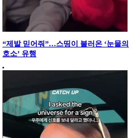
“제발 믿어줘”…스띵이 불러온 ‘눈물의
호소’ 유행