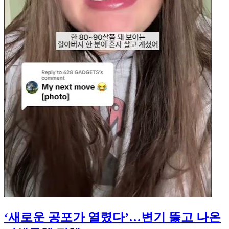
‘새로운 공포가 열렸다’…변기 뚫고 나온