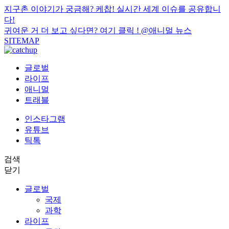
지구촌 이야기가 궁금해? 케찹! 실시간 세계 이슈를 공유합니
다!
귀여운 거 더 보고 싶다면? 여기 클릭 !
@애니멀 뉴스
SITEMAP
글로벌
라이프
애니멀
트래블
인스타그램
유튜브
틱톡
검색
닫기
글로벌
국제
과학
라이프