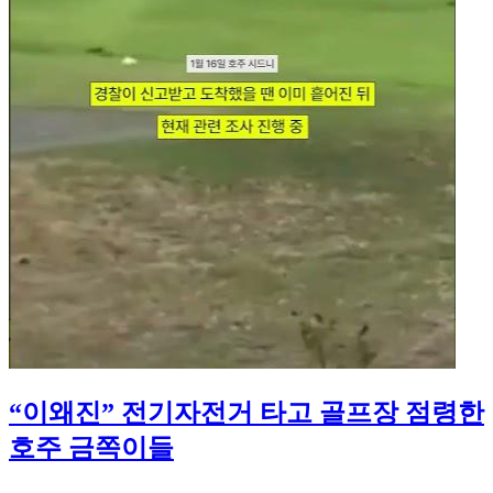
“이왜진” 전기자전거 타고 골프장 점령한
호주 금쪽이들