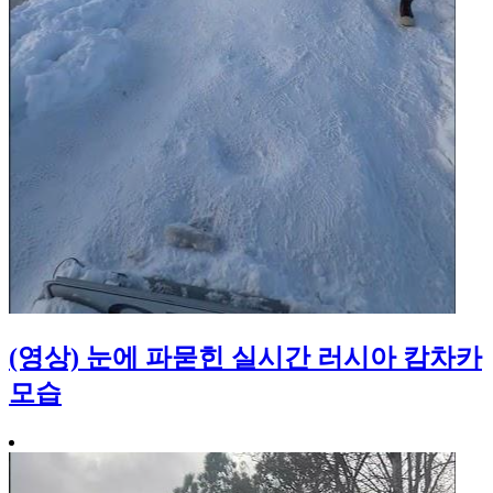
(영상) 눈에 파묻힌 실시간 러시아 캄차카
모습