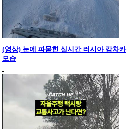
(영상) 눈에 파묻힌 실시간 러시아 캄차카
모습