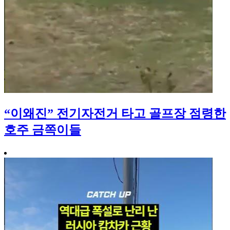
“이왜진” 전기자전거 타고 골프장 점령한
호주 금쪽이들