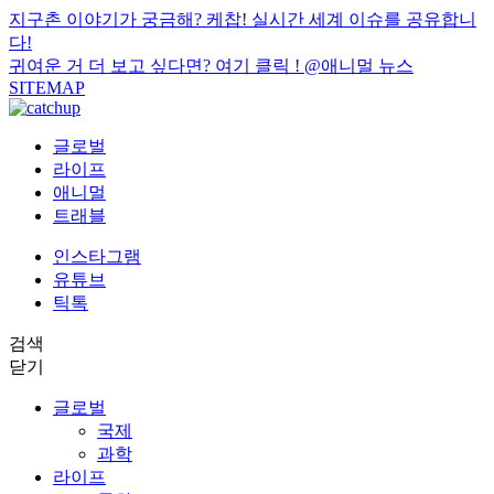
지구촌 이야기가 궁금해? 케찹! 실시간 세계 이슈를 공유합니
다!
귀여운 거 더 보고 싶다면? 여기 클릭 !
@애니멀 뉴스
SITEMAP
글로벌
라이프
애니멀
트래블
인스타그램
유튜브
틱톡
검색
닫기
글로벌
국제
과학
라이프