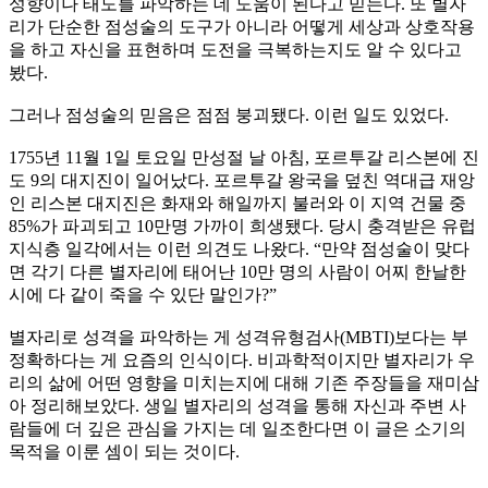
성향이나 태도를 파악하는 데 도움이 된다고 믿는다. 또 별자
리가 단순한 점성술의 도구가 아니라 어떻게 세상과 상호작용
을 하고 자신을 표현하며 도전을 극복하는지도 알 수 있다고
봤다.
그러나 점성술의 믿음은 점점 붕괴됐다. 이런 일도 있었다.
1755년 11월 1일 토요일 만성절 날 아침, 포르투갈 리스본에 진
도 9의 대지진이 일어났다. 포르투갈 왕국을 덮친 역대급 재앙
인 리스본 대지진은 화재와 해일까지 불러와 이 지역 건물 중
85%가 파괴되고 10만명 가까이 희생됐다. 당시 충격받은 유럽
지식층 일각에서는 이런 의견도 나왔다. “만약 점성술이 맞다
면 각기 다른 별자리에 태어난 10만 명의 사람이 어찌 한날한
시에 다 같이 죽을 수 있단 말인가?”
​별자리로 성격을 파악하는 게 성격유형검사(MBTI)보다는 부
정확하다는 게 요즘의 인식이다. 비과학적이지만 별자리가 우
리의 삶에 어떤 영향을 미치는지에 대해 기존 주장들을 재미삼
아 정리해보았다. 생일 별자리의 성격을 통해 자신과 주변 사
람들에 더 깊은 관심을 가지는 데 일조한다면 이 글은 소기의
목적을 이룬 셈이 되는 것이다.