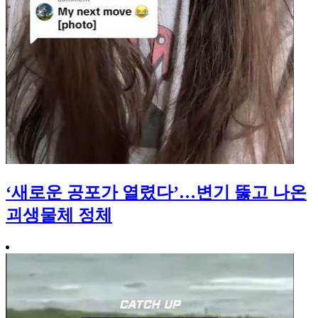
‘새로운 공포가 열렸다’…변기 뚫고 나온
괴생물체 정체