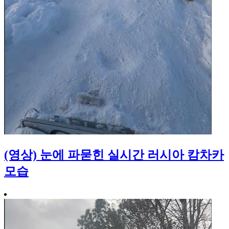
(영상) 눈에 파묻힌 실시간 러시아 캄차카
모습