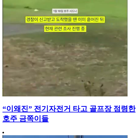
“이왜진” 전기자전거 타고 골프장 점령한
호주 금쪽이들