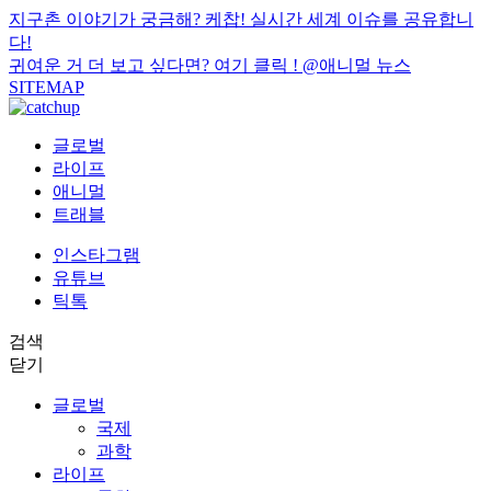
지구촌 이야기가 궁금해? 케찹! 실시간 세계 이슈를 공유합니
다!
귀여운 거 더 보고 싶다면? 여기 클릭 !
@애니멀 뉴스
SITEMAP
글로벌
라이프
애니멀
트래블
인스타그램
유튜브
틱톡
검색
닫기
글로벌
국제
과학
라이프