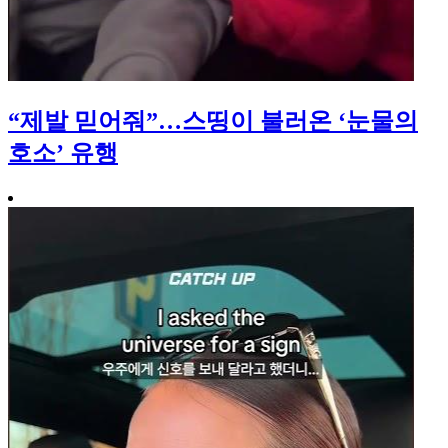
“제발 믿어줘”…스띵이 불러온 ‘눈물의
호소’ 유행