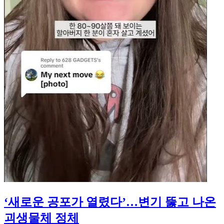
‘새로운 공포가 열렸다’…변기 뚫고 나온
괴생물체 정체