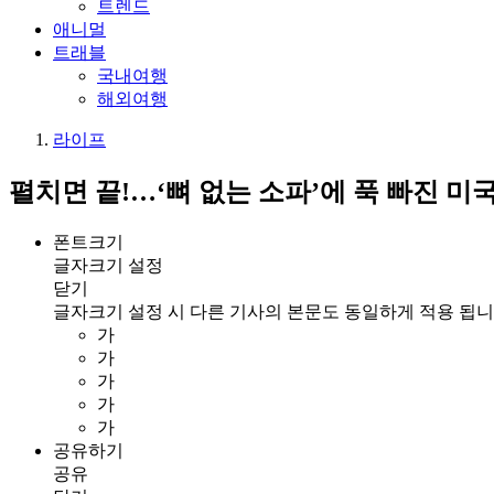
트렌드
애니멀
트래블
국내여행
해외여행
라이프
펼치면 끝!…‘뼈 없는 소파’에 푹 빠진 미국
폰트크기
글자크기 설정
닫기
글자크기 설정 시 다른 기사의 본문도 동일하게 적용 됩니
가
가
가
가
가
공유하기
공유