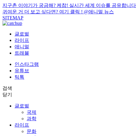
지구촌 이야기가 궁금해? 케찹! 실시간 세계 이슈를 공유합니다
귀여운 거 더 보고 싶다면? 여기 클릭 !
@애니멀 뉴스
SITEMAP
글로벌
라이프
애니멀
트래블
인스타그램
유튜브
틱톡
검색
닫기
글로벌
국제
과학
라이프
문화