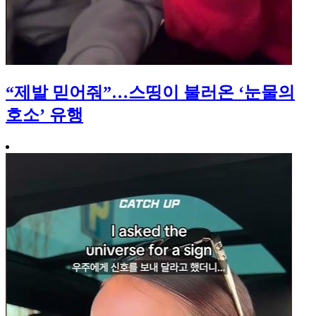
“제발 믿어줘”…스띵이 불러온 ‘눈물의
호소’ 유행