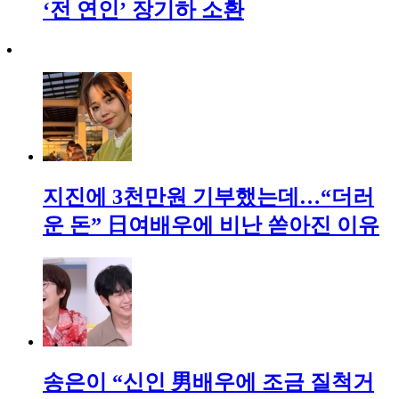
‘전 연인’ 장기하 소환
지진에 3천만원 기부했는데…“더러
운 돈” 日여배우에 비난 쏟아진 이유
송은이 “신인 男배우에 조금 질척거