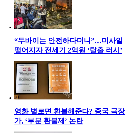
“두바이는 안전하다더니”…미사일
떨어지자 전세기 2억원 ‘탈출 러시’
영화 별로면 환불해준다? 중국 극장
가, ‘부분 환불제’ 논란