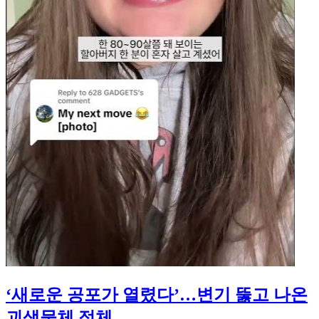
‘새로운 공포가 열렸다’…변기 뚫고 나온
괴생물체 정체