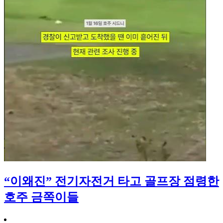
“이왜진” 전기자전거 타고 골프장 점령한
호주 금쪽이들