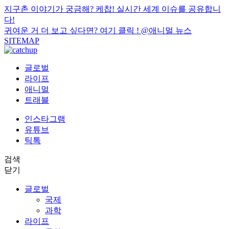
지구촌 이야기가 궁금해? 케찹! 실시간 세계 이슈를 공유합니
다!
귀여운 거 더 보고 싶다면? 여기 클릭 !
@애니멀 뉴스
SITEMAP
글로벌
라이프
애니멀
트래블
인스타그램
유튜브
틱톡
검색
닫기
글로벌
국제
과학
라이프