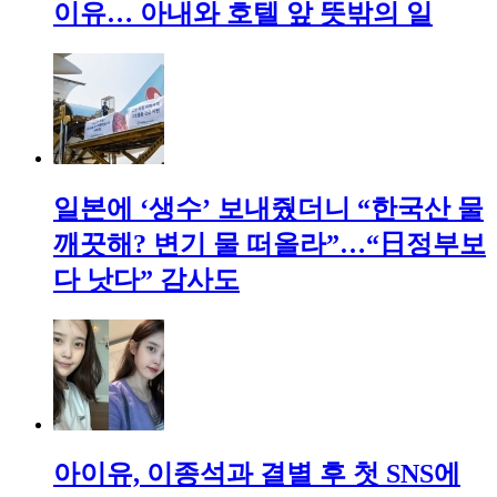
이유… 아내와 호텔 앞 뜻밖의 일
일본에 ‘생수’ 보내줬더니 “한국산 물
깨끗해? 변기 물 떠올라”…“日정부보
다 낫다” 감사도
아이유, 이종석과 결별 후 첫 SNS에