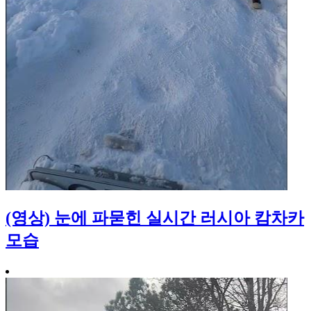
(영상) 눈에 파묻힌 실시간 러시아 캄차카
모습