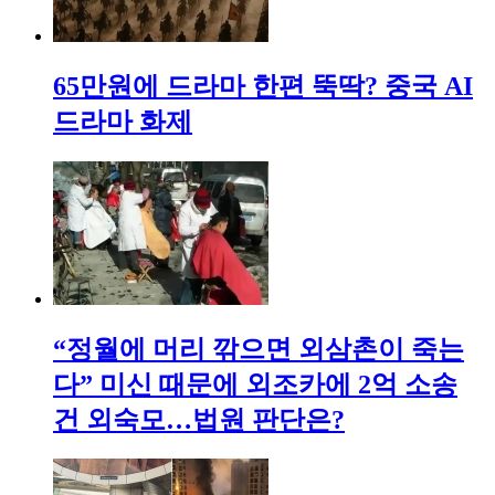
65만원에 드라마 한편 뚝딱? 중국 AI
드라마 화제
“정월에 머리 깎으면 외삼촌이 죽는
다” 미신 때문에 외조카에 2억 소송
건 외숙모…법원 판단은?