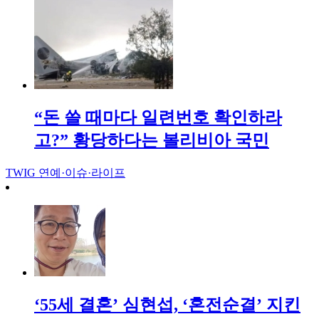
“돈 쓸 때마다 일련번호 확인하라
고?” 황당하다는 볼리비아 국민
TWIG
연예·이슈·라이프
‘55세 결혼’ 심현섭, ‘혼전순결’ 지킨