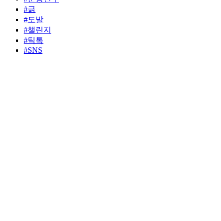
#긁
#도발
#챌린지
#틱톡
#SNS