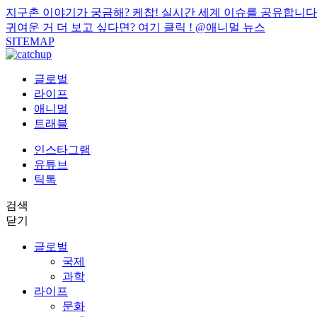
지구촌 이야기가 궁금해? 케찹! 실시간 세계 이슈를 공유합니다
귀여운 거 더 보고 싶다면? 여기 클릭 !
@애니멀 뉴스
SITEMAP
글로벌
라이프
애니멀
트래블
인스타그램
유튜브
틱톡
검색
닫기
글로벌
국제
과학
라이프
문화