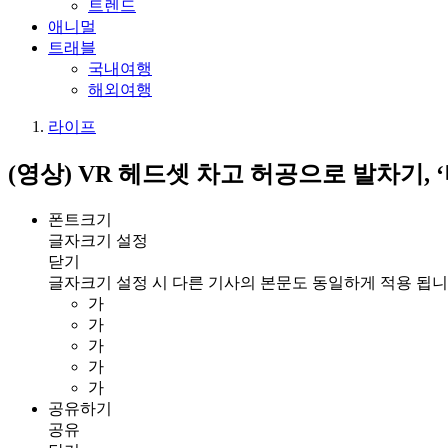
트렌드
애니멀
트래블
국내여행
해외여행
라이프
(영상) VR 헤드셋 차고 허공으로 발차기, 
폰트크기
글자크기 설정
닫기
글자크기 설정 시 다른 기사의 본문도 동일하게 적용 됩니
가
가
가
가
가
공유하기
공유