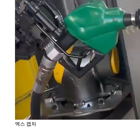
엑스 캡처