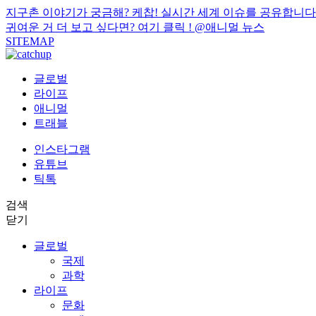
지구촌 이야기가 궁금해? 케찹! 실시간 세계 이슈를 공유합니다
귀여운 거 더 보고 싶다면? 여기 클릭 !
@애니멀 뉴스
SITEMAP
글로벌
라이프
애니멀
트래블
인스타그램
유튜브
틱톡
검색
닫기
글로벌
국제
과학
라이프
문화