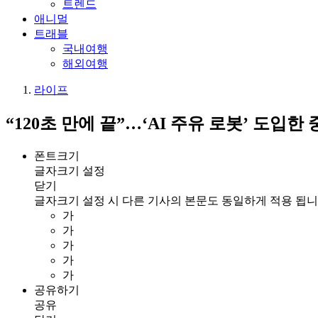
트렌드
애니멀
트래블
국내여행
해외여행
라이프
“120초 만에 끝”…‘AI 주유 로봇’ 도입한
폰트크기
글자크기 설정
닫기
글자크기 설정 시 다른 기사의 본문도 동일하게 적용 됩니
가
가
가
가
가
공유하기
공유