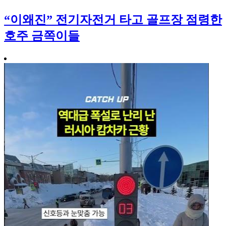
“이왜진” 전기자전거 타고 골프장 점령한
호주 금쪽이들