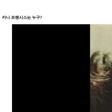
️카니 프랜시스는 누구?