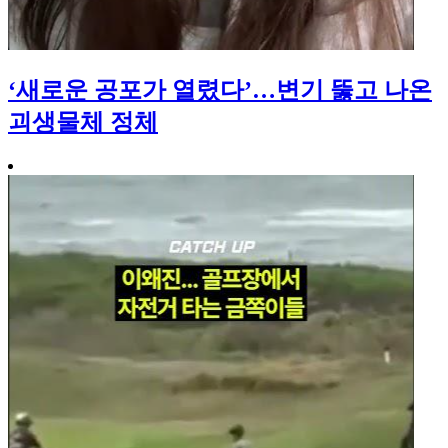
‘새로운 공포가 열렸다’…변기 뚫고 나온
괴생물체 정체