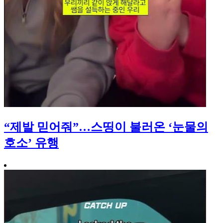
“제발 믿어줘”…스띵이 불러온 ‘눈물의
호소’ 유행