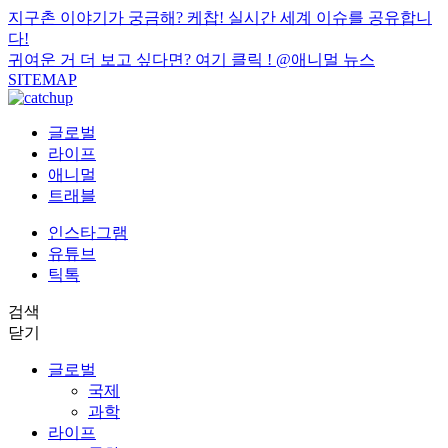
지구촌 이야기가 궁금해? 케찹! 실시간 세계 이슈를 공유합니
다!
귀여운 거 더 보고 싶다면? 여기 클릭 !
@애니멀 뉴스
SITEMAP
글로벌
라이프
애니멀
트래블
인스타그램
유튜브
틱톡
검색
닫기
글로벌
국제
과학
라이프