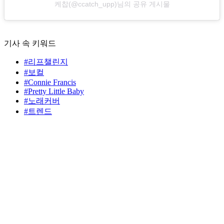
케찹(@ccatch_upp)님의 공유 게시물
기사 속 키워드
#리프챌린지
#보컬
#Connie Francis
#Pretty Little Baby
#노래커버
#트렌드