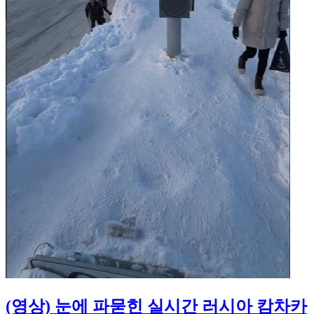
(영상) 눈에 파묻힌 실시간 러시아 캄차카