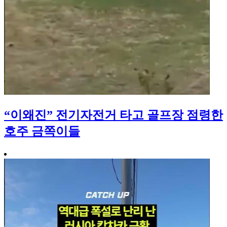
“이왜진” 전기자전거 타고 골프장 점령한
호주 금쪽이들