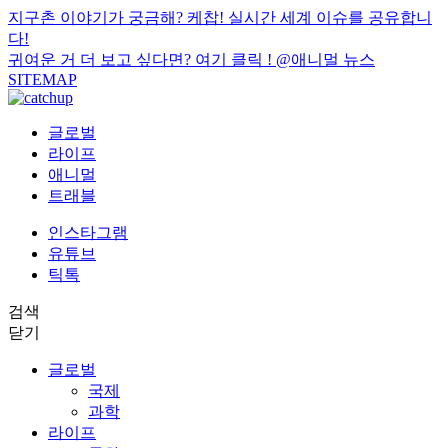
지구촌 이야기가 궁금해? 케찹! 실시간 세계 이슈를 공유합니
다!
귀여운 거 더 보고 싶다면? 여기 클릭 !
@애니멀 뉴스
SITEMAP
글로벌
라이프
애니멀
트래블
인스타그램
유튜브
틱톡
검색
닫기
글로벌
국제
과학
라이프