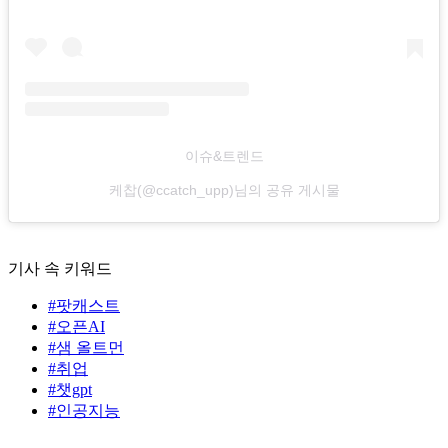
이슈&트렌드
케찹(@ccatch_upp)님의 공유 게시물
기사 속 키워드
#팟캐스트
#오픈AI
#샘 올트먼
#취업
#챗gpt
#인공지능