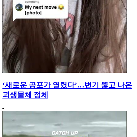
‘새로운 공포가 열렸다’…변기 뚫고 나온
괴생물체 정체