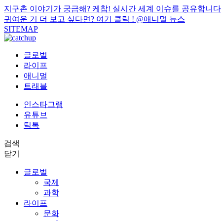
지구촌 이야기가 궁금해? 케찹! 실시간 세계 이슈를 공유합니다
귀여운 거 더 보고 싶다면? 여기 클릭 !
@애니멀 뉴스
SITEMAP
글로벌
라이프
애니멀
트래블
인스타그램
유튜브
틱톡
검색
닫기
글로벌
국제
과학
라이프
문화