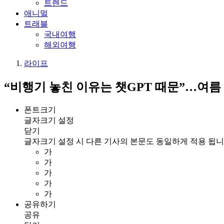
트렌드
애니멀
트래블
국내여행
해외여행
라이프
“비행기 놓친 이유는 챗GPT 때문”…여름
폰트크기
글자크기 설정
닫기
글자크기 설정 시 다른 기사의 본문도 동일하게 적용 됩니
가
가
가
가
가
공유하기
공유