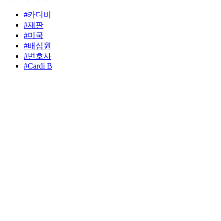
#카디비
#재판
#미국
#배심원
#변호사
#Cardi B