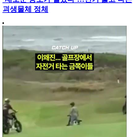
괴생물체 정체