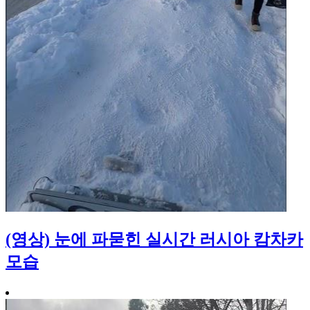
(영상) 눈에 파묻힌 실시간 러시아 캄차카
모습