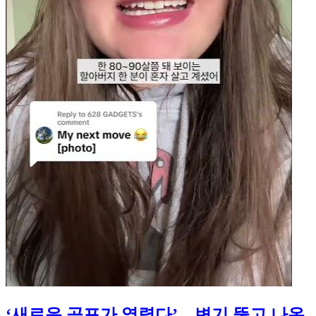
‘새로운 공포가 열렸다’…변기 뚫고 나온