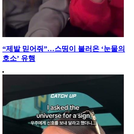
“제발 믿어줘”…스띵이 불러온 ‘눈물의
호소’ 유행