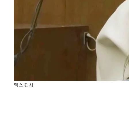
엑스 캡처