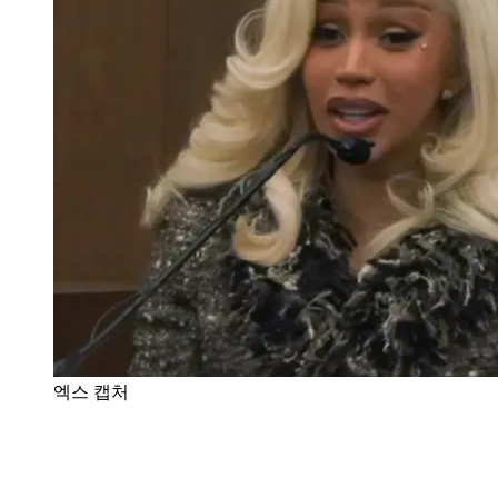
엑스 캡처