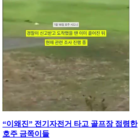
“이왜진” 전기자전거 타고 골프장 점령한
호주 금쪽이들