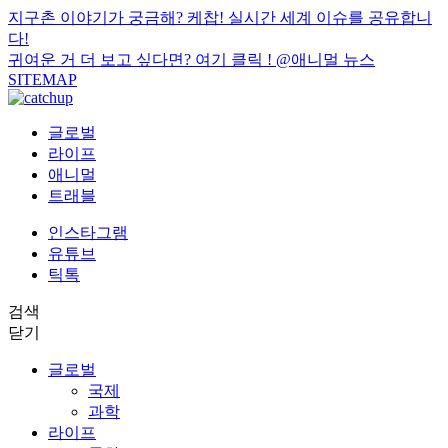
지구촌 이야기가 궁금해? 케찹! 실시간 세계 이슈를 공유합니
다!
귀여운 거 더 보고 싶다면? 여기 클릭 !
@애니멀 뉴스
SITEMAP
글로벌
라이프
애니멀
트래블
인스타그램
유튜브
틱톡
검색
닫기
글로벌
국제
과학
라이프