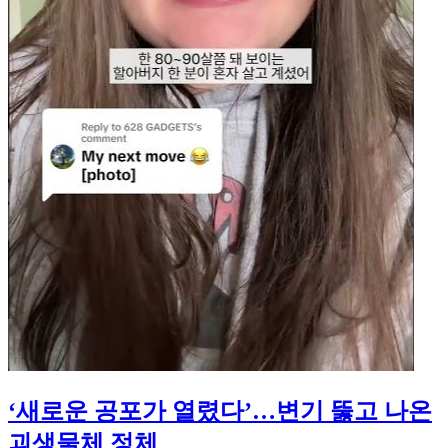
‘새로운 공포가 열렸다’…변기 뚫고 나온
괴생물체 정체