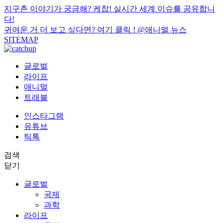
지구촌 이야기가 궁금해? 케찹! 실시간 세계 이슈를 공유합니
다!
귀여운 거 더 보고 싶다면? 여기 클릭 !
@애니멀 뉴스
SITEMAP
글로벌
라이프
애니멀
트래블
인스타그램
유튜브
틱톡
검색
닫기
글로벌
국제
과학
라이프