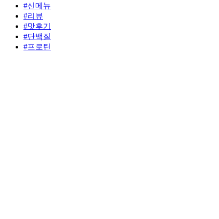
#신메뉴
#리뷰
#맛후기
#단백질
#프로틴