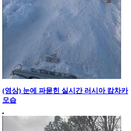
(영상) 눈에 파묻힌 실시간 러시아 캄차카
모습