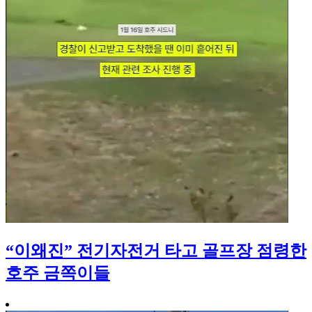
“이왜진” 전기자전거 타고 골프장 점령한
호주 금쪽이들