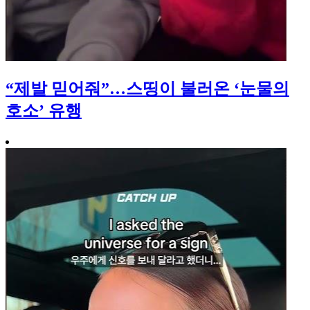
“제발 믿어줘”…스띵이 불러온 ‘눈물의
호소’ 유행