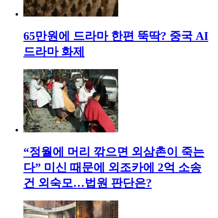
65만원에 드라마 한편 뚝딱? 중국 AI
드라마 화제
“정월에 머리 깎으면 외삼촌이 죽는
다” 미신 때문에 외조카에 2억 소송
건 외숙모…법원 판단은?