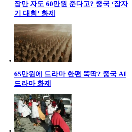
잠만 자도 60만원 준다고? 중국 ‘잠자
기 대회’ 화제
65만원에 드라마 한편 뚝딱? 중국 AI
드라마 화제