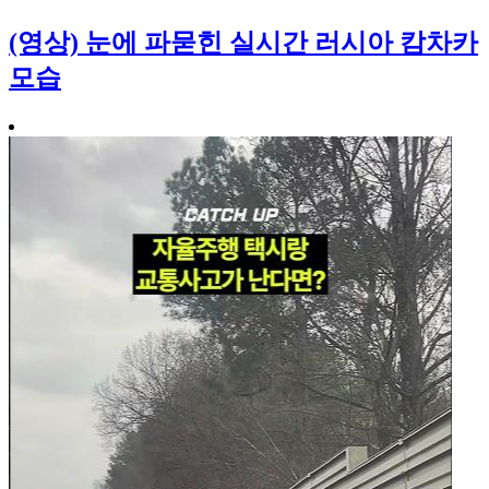
(영상) 눈에 파묻힌 실시간 러시아 캄차카
모습