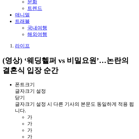
문화
트렌드
애니멀
트래블
국내여행
해외여행
라이프
(영상) ‘웨딩헬퍼 vs 비밀요원’…논란의
결혼식 입장 순간
폰트크기
글자크기 설정
닫기
글자크기 설정 시 다른 기사의 본문도 동일하게 적용 됩
니다.
가
가
가
가