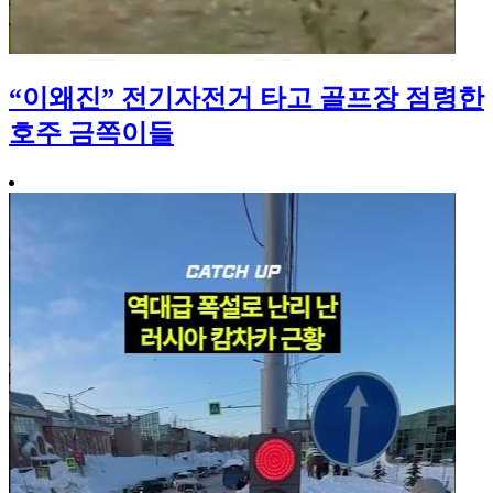
“이왜진” 전기자전거 타고 골프장 점령한
호주 금쪽이들