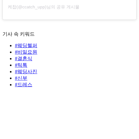
케찹(@ccatch_upp)님의 공유 게시물
기사 속 키워드
#웨딩헬퍼
#비밀요원
#결혼식
#틱톡
#웨딩사진
#신부
#드레스