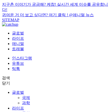
지구촌 이야기가 궁금해? 케찹! 실시간 세계 이슈를 공유합니
다!
귀여운 거 더 보고 싶다면? 여기 클릭 !
@애니멀 뉴스
SITEMAP
글로벌
라이프
애니멀
트래블
인스타그램
유튜브
틱톡
검색
닫기
글로벌
국제
과학
라이프