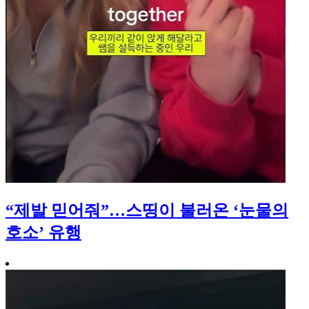
“제발 믿어줘”…스띵이 불러온 ‘눈물의
호소’ 유행