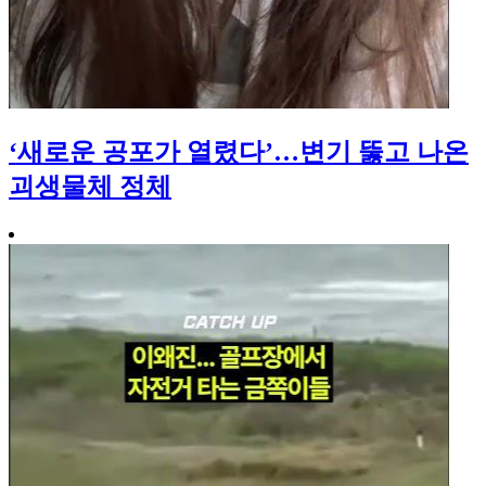
‘새로운 공포가 열렸다’…변기 뚫고 나온
괴생물체 정체