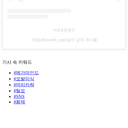
이슈&트렌드
케찹(@ccatch_upp)님의 공유 게시물
기사 속 키워드
#메가마인드
#모발이식
#머리카락
#탈모
#SNS
#화제