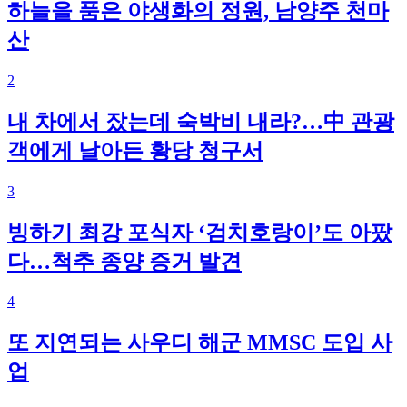
하늘을 품은 야생화의 정원, 남양주 천마
산
2
내 차에서 잤는데 숙박비 내라?…中 관광
객에게 날아든 황당 청구서
3
빙하기 최강 포식자 ‘검치호랑이’도 아팠
다…척추 종양 증거 발견
4
또 지연되는 사우디 해군 MMSC 도입 사
업