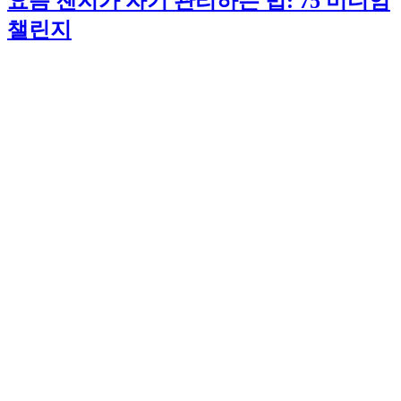
요즘 젠지가 자기 관리하는 법: 75 미디엄
챌린지