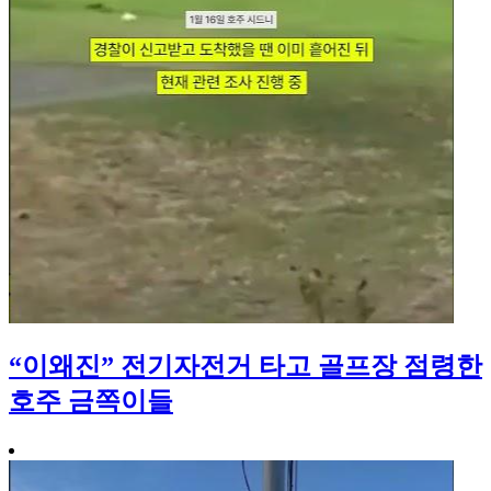
“이왜진” 전기자전거 타고 골프장 점령한
호주 금쪽이들