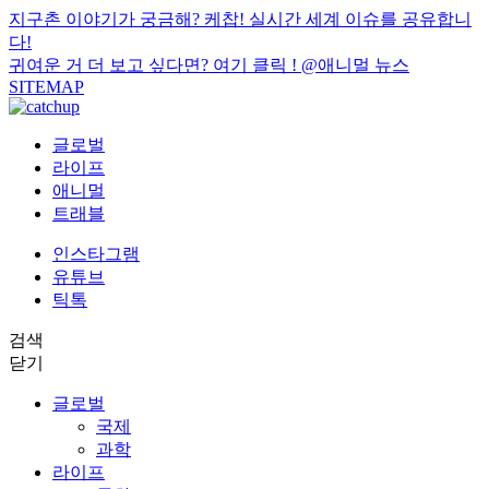
지구촌 이야기가 궁금해? 케찹! 실시간 세계 이슈를 공유합니
다!
귀여운 거 더 보고 싶다면? 여기 클릭 !
@애니멀 뉴스
SITEMAP
글로벌
라이프
애니멀
트래블
인스타그램
유튜브
틱톡
검색
닫기
글로벌
국제
과학
라이프