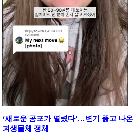
‘새로운 공포가 열렸다’…변기 뚫고 나온
괴생물체 정체