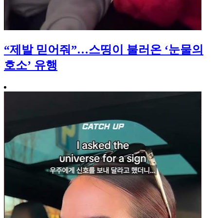
“제발 믿어줘”…스띵이 불러온 ‘눈물의
호소’ 유행