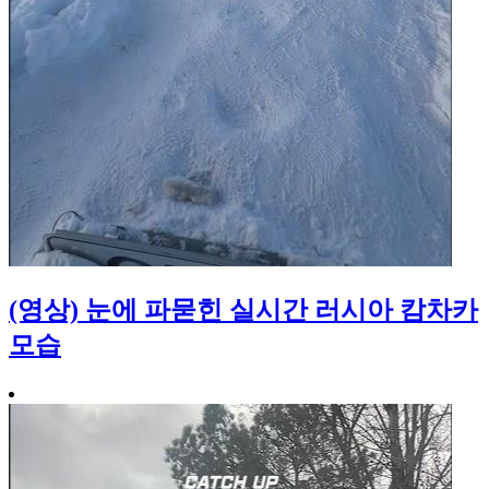
(영상) 눈에 파묻힌 실시간 러시아 캄차카
모습