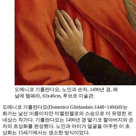
도메니코 기를란다요, 노인과 손자, 1490년 경, 패
널에 템페라, 63x46cm, 루브르 미술관.
도메니코 기를란다요(Domenico Ghirlandaio·1448~1494)라는
화가는 낯선 이름이지만 미켈란젤로의 스승으로 더 유명한 르
네상스 작가다. 기를란다요는 1490년 경 딸기코 할아버지와 손
자의 초상화를 완성했다. 노인과 아이가 얼굴을 마주한 이 초
상화는 15세기에서는 생소한 방식이었다.