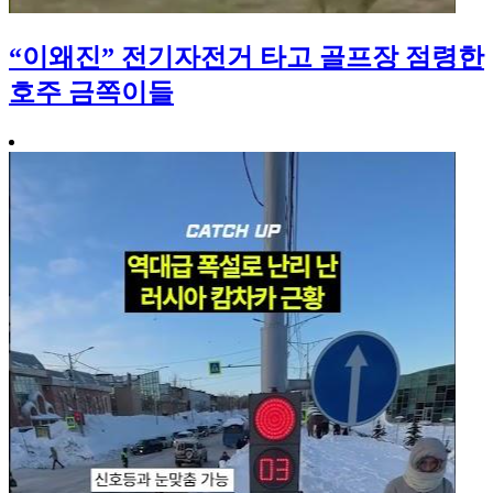
“이왜진” 전기자전거 타고 골프장 점령한
호주 금쪽이들