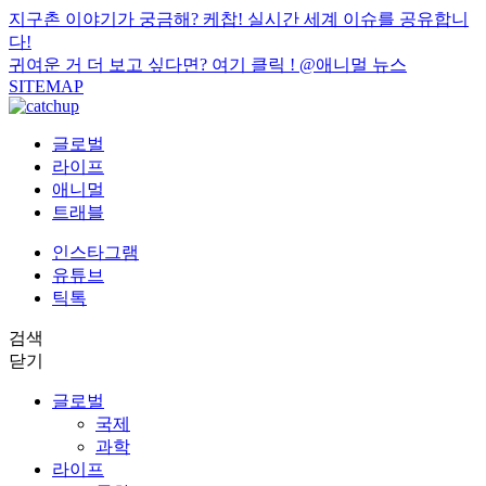
지구촌 이야기가 궁금해? 케찹! 실시간 세계 이슈를 공유합니
다!
귀여운 거 더 보고 싶다면? 여기 클릭 !
@애니멀 뉴스
SITEMAP
글로벌
라이프
애니멀
트래블
인스타그램
유튜브
틱톡
검색
닫기
글로벌
국제
과학
라이프