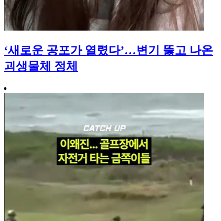
‘새로운 공포가 열렸다’…변기 뚫고 나온
괴생물체 정체