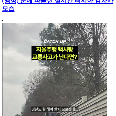
(영상) 눈에 파묻힌 실시간 러시아 캄차카
모습