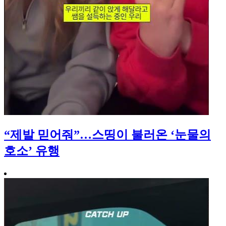
“제발 믿어줘”…스띵이 불러온 ‘눈물의
호소’ 유행