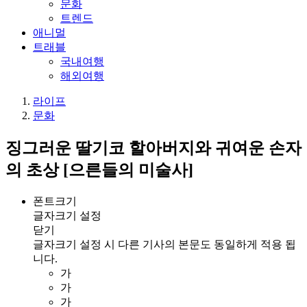
문화
트렌드
애니멀
트래블
국내여행
해외여행
라이프
문화
징그러운 딸기코 할아버지와 귀여운 손자
의 초상 [으른들의 미술사]
폰트크기
글자크기 설정
닫기
글자크기 설정 시 다른 기사의 본문도 동일하게 적용 됩
니다.
가
가
가