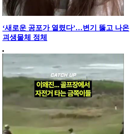
‘새로운 공포가 열렸다’…변기 뚫고 나온
괴생물체 정체