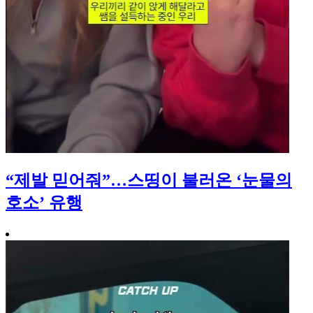
“제발 믿어줘”…스띵이 불러온 ‘눈물의
호소’ 유행