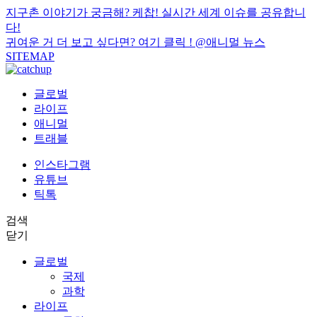
지구촌 이야기가 궁금해? 케찹! 실시간 세계 이슈를 공유합니
다!
귀여운 거 더 보고 싶다면? 여기 클릭 !
@애니멀 뉴스
SITEMAP
글로벌
라이프
애니멀
트래블
인스타그램
유튜브
틱톡
검색
닫기
글로벌
국제
과학
라이프