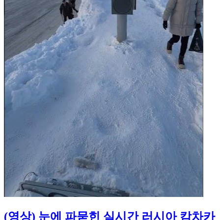
(영상) 눈에 파묻힌 실시간 러시아 캄차카