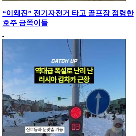
“이왜진” 전기자전거 타고 골프장 점령한
호주 금쪽이들