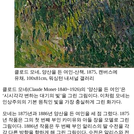
클로드 모네, 양산을 든 여인-산책, 1875, 캔버스에
유채, 100x81cm, 워싱턴 내셔널 갤러리
클로드 모네(Claude Monet·1840~1926)의 ‘양산을 든 여인’은
‘시시각각 변하는 대기의 빛’을 그린 그림이다. 이처럼 모네는
인상주의의 기본 원칙인 빛을 가장 충실하게 그린 화가다.
모네는 1875년과 1886년 양산을 든 여인을 세 점 그렸다. 1875
년 작품은 그의 첫 번째 부인 카미유와 아들 장을 모델로 그린
그림이다. 1886년 작품은 두 번째 부인 알리스의 딸 수전을 각
각 다른 방향을 향하게 해 그린 그림이다. 수전은 알리스와 전