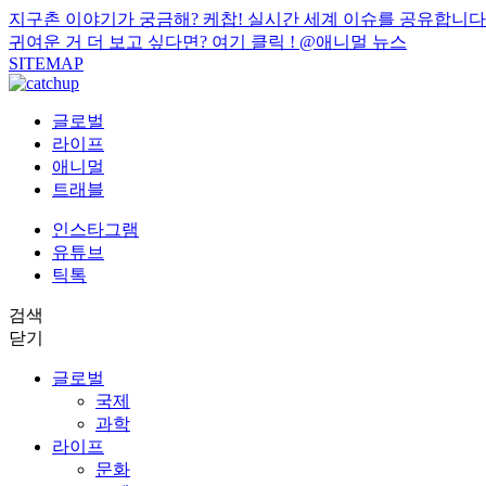
지구촌 이야기가 궁금해? 케찹! 실시간 세계 이슈를 공유합니다
귀여운 거 더 보고 싶다면? 여기 클릭 !
@애니멀 뉴스
SITEMAP
글로벌
라이프
애니멀
트래블
인스타그램
유튜브
틱톡
검색
닫기
글로벌
국제
과학
라이프
문화