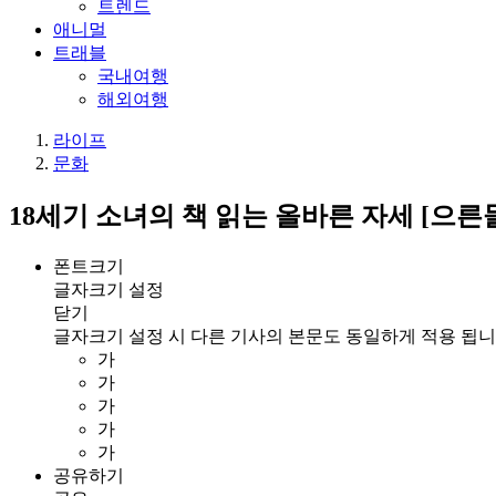
트렌드
애니멀
트래블
국내여행
해외여행
라이프
문화
18세기 소녀의 책 읽는 올바른 자세 [으른
폰트크기
글자크기 설정
닫기
글자크기 설정 시 다른 기사의 본문도 동일하게 적용 됩니
가
가
가
가
가
공유하기