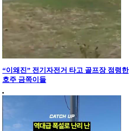
“이왜진” 전기자전거 타고 골프장 점령한
호주 금쪽이들