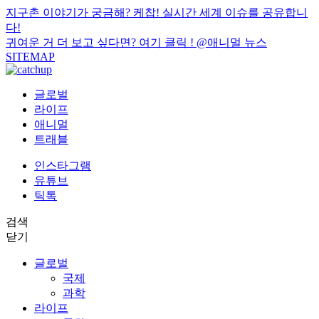
지구촌 이야기가 궁금해? 케찹! 실시간 세계 이슈를 공유합니
다!
귀여운 거 더 보고 싶다면? 여기 클릭 !
@애니멀 뉴스
SITEMAP
글로벌
라이프
애니멀
트래블
인스타그램
유튜브
틱톡
검색
닫기
글로벌
국제
과학
라이프