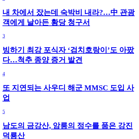
내 차에서 잤는데 숙박비 내라?…中 관광
객에게 날아든 황당 청구서
3
빙하기 최강 포식자 ‘검치호랑이’도 아팠
다…척추 종양 증거 발견
4
또 지연되는 사우디 해군 MMSC 도입 사
업
5
남도의 금강산, 암릉의 정수를 품은 강진
덕룡산