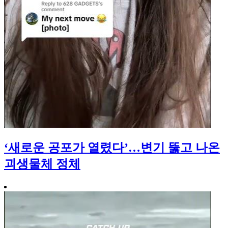
‘새로운 공포가 열렸다’…변기 뚫고 나온
괴생물체 정체