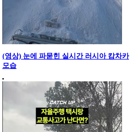
(영상) 눈에 파묻힌 실시간 러시아 캄차카
모습