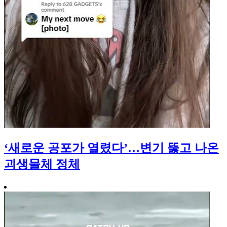
‘새로운 공포가 열렸다’…변기 뚫고 나온
괴생물체 정체