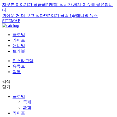
지구촌 이야기가 궁금해? 케찹! 실시간 세계 이슈를 공유합니
다!
귀여운 거 더 보고 싶다면? 여기 클릭 !
@애니멀 뉴스
SITEMAP
글로벌
라이프
애니멀
트래블
인스타그램
유튜브
틱톡
검색
닫기
글로벌
국제
과학
라이프