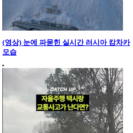
(영상) 눈에 파묻힌 실시간 러시아 캄차카
모습