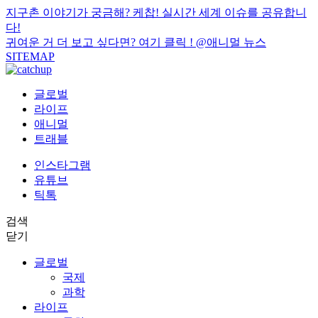
지구촌 이야기가 궁금해? 케찹! 실시간 세계 이슈를 공유합니
다!
귀여운 거 더 보고 싶다면? 여기 클릭 !
@애니멀 뉴스
SITEMAP
글로벌
라이프
애니멀
트래블
인스타그램
유튜브
틱톡
검색
닫기
글로벌
국제
과학
라이프