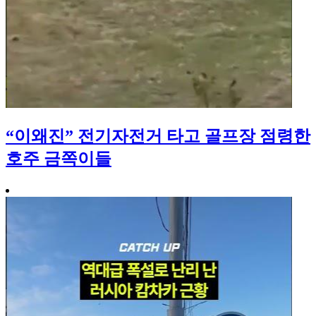
“이왜진” 전기자전거 타고 골프장 점령한
호주 금쪽이들