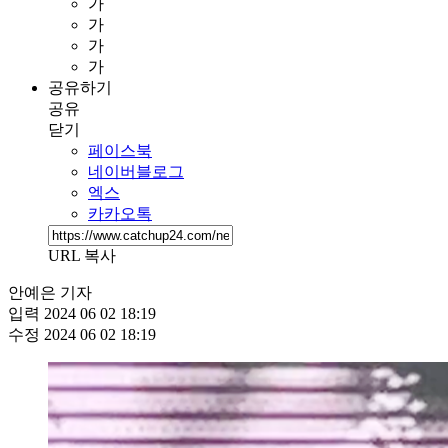
가
가
가
가
공유하기
공유
닫기
페이스북
네이버블로그
엑스
카카오톡
URL 복사
안예은 기자
입력
2024 06 02 18:19
수정
2024 06 02 18:19