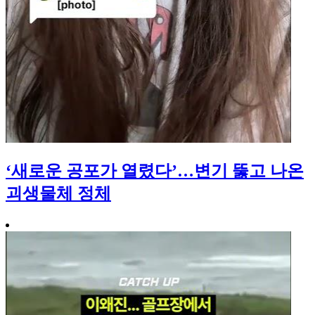
‘새로운 공포가 열렸다’…변기 뚫고 나온
괴생물체 정체