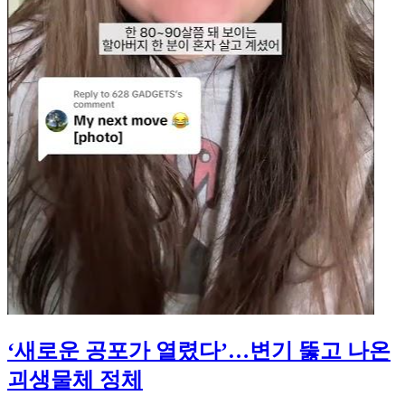
‘새로운 공포가 열렸다’…변기 뚫고 나온
괴생물체 정체