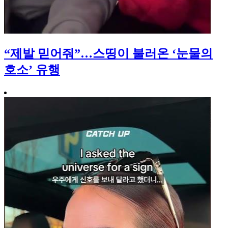
“제발 믿어줘”…스띵이 불러온 ‘눈물의
호소’ 유행