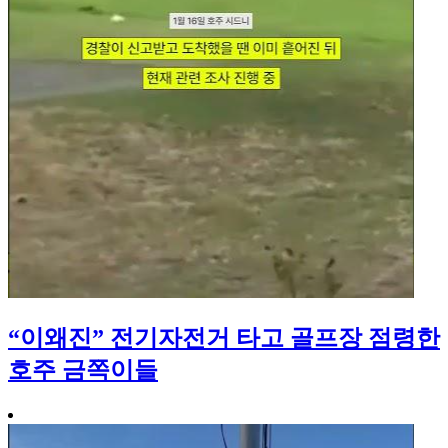
“이왜진” 전기자전거 타고 골프장 점령한
호주 금쪽이들