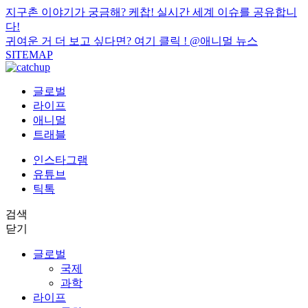
지구촌 이야기가 궁금해? 케찹! 실시간 세계 이슈를 공유합니
다!
귀여운 거 더 보고 싶다면? 여기 클릭 !
@애니멀 뉴스
SITEMAP
글로벌
라이프
애니멀
트래블
인스타그램
유튜브
틱톡
검색
닫기
글로벌
국제
과학
라이프