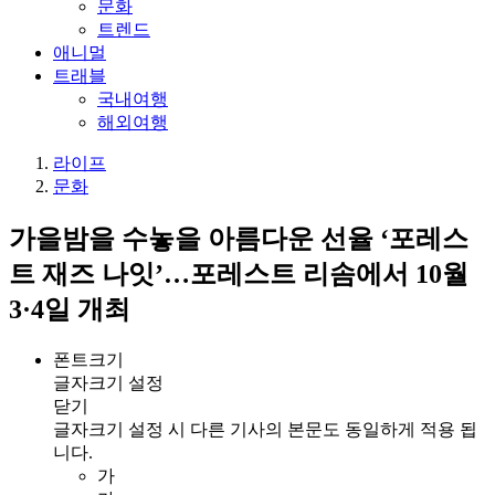
문화
트렌드
애니멀
트래블
국내여행
해외여행
라이프
문화
가을밤을 수놓을 아름다운 선율 ‘포레스
트 재즈 나잇’…포레스트 리솜에서 10월
3·4일 개최
폰트크기
글자크기 설정
닫기
글자크기 설정 시 다른 기사의 본문도 동일하게 적용 됩
니다.
가