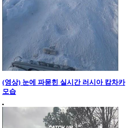
(영상) 눈에 파묻힌 실시간 러시아 캄차카
모습