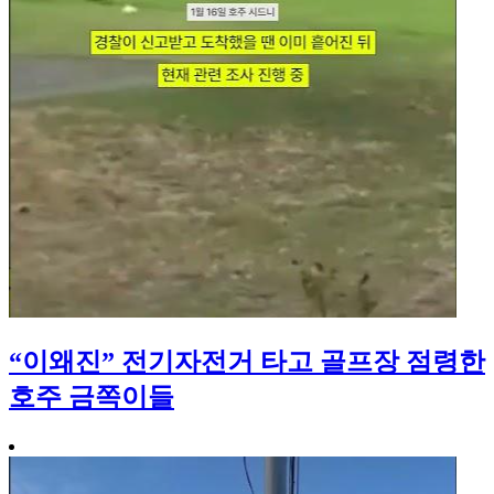
“이왜진” 전기자전거 타고 골프장 점령한
호주 금쪽이들