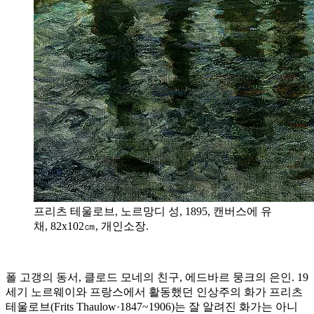
프리츠 테울로브, 노르망디 성, 1895, 캔버스에 유
채, 82x102㎝, 개인소장.
폴 고갱의 동서, 클로드 모네의 친구, 에드바르 뭉크의 은인. 19
세기 노르웨이와 프랑스에서 활동했던 인상주의 화가 프리츠
테울로브(Frits Thaulow·1847~1906)는 잘 알려진 화가는 아니