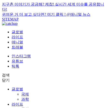
지구촌 이야기가 궁금해? 케찹! 실시간 세계 이슈를 공유합니
다!
귀여운 거 더 보고 싶다면? 여기 클릭 !
@애니멀 뉴스
SITEMAP
글로벌
라이프
애니멀
트래블
인스타그램
유튜브
틱톡
검색
닫기
글로벌
국제
과학
라이프