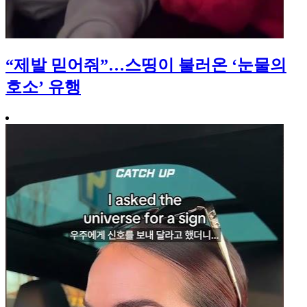
“제발 믿어줘”…스띵이 불러온 ‘눈물의
호소’ 유행