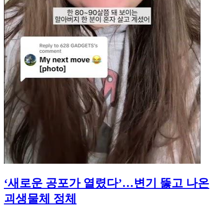
‘새로운 공포가 열렸다’…변기 뚫고 나온
괴생물체 정체