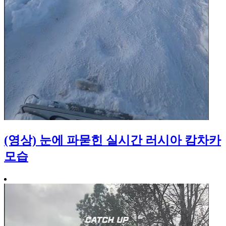
(영상) 눈에 파묻힌 실시간 러시아 캄차카
모습