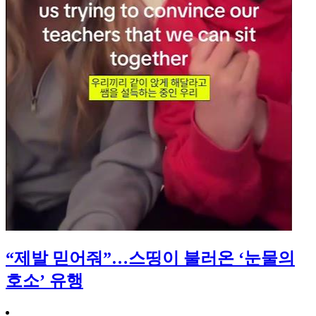
“제발 믿어줘”…스띵이 불러온 ‘눈물의
호소’ 유행