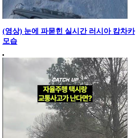
(영상) 눈에 파묻힌 실시간 러시아 캄차카
모습