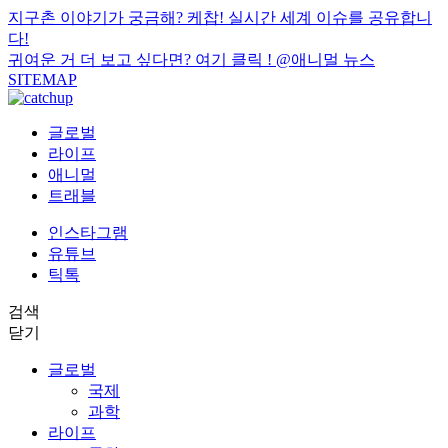
지구촌 이야기가 궁금해? 케찹! 실시간 세계 이슈를 공유합니
다!
귀여운 거 더 보고 싶다면? 여기 클릭 !
@애니멀 뉴스
SITEMAP
글로벌
라이프
애니멀
트래블
인스타그램
유튜브
틱톡
검색
닫기
글로벌
국제
과학
라이프