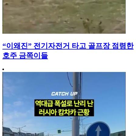
“이왜진” 전기자전거 타고 골프장 점령한
호주 금쪽이들