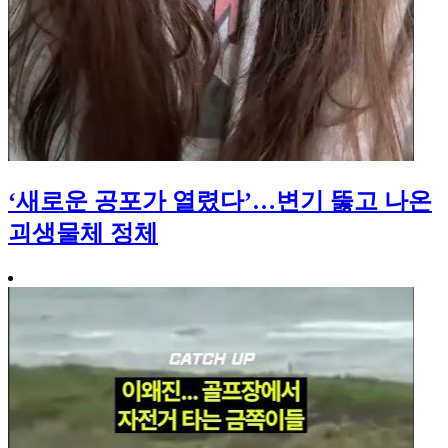
‘새로운 공포가 열렸다’…변기 뚫고 나온
괴생물체 정체