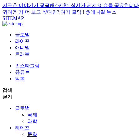
지구촌 이야기가 궁금해? 케찹! 실시간 세계 이슈를 공유합니다
귀여운 거 더 보고 싶다면? 여기 클릭 !
@애니멀 뉴스
SITEMAP
글로벌
라이프
애니멀
트래블
인스타그램
유튜브
틱톡
검색
닫기
글로벌
국제
과학
라이프
문화