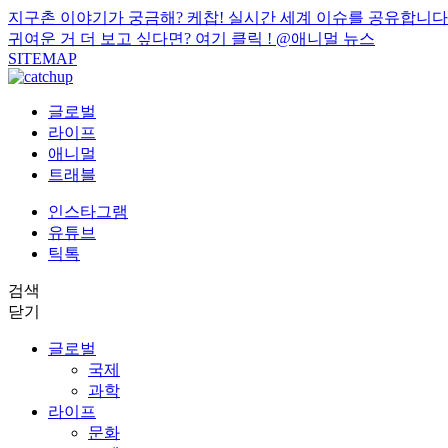
지구촌 이야기가 궁금해? 케찹! 실시간 세계 이슈를 공유합니다
귀여운 거 더 보고 싶다면? 여기 클릭 !
@애니멀 뉴스
SITEMAP
글로벌
라이프
애니멀
트래블
인스타그램
유튜브
틱톡
검색
닫기
글로벌
국제
과학
라이프
문화