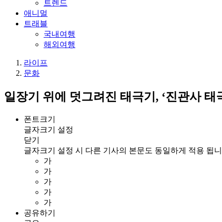
트렌드
애니멀
트래블
국내여행
해외여행
라이프
문화
일장기 위에 덧그려진 태극기, ‘진관사 태
폰트크기
글자크기 설정
닫기
글자크기 설정 시 다른 기사의 본문도 동일하게 적용 됩니
가
가
가
가
가
공유하기