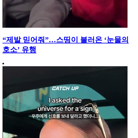
“제발 믿어줘”…스띵이 불러온 ‘눈물의
호소’ 유행