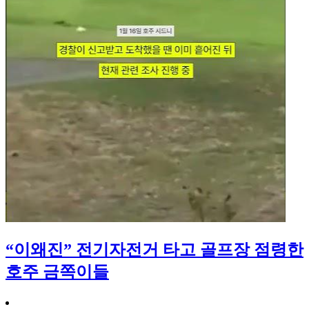
“이왜진” 전기자전거 타고 골프장 점령한
호주 금쪽이들