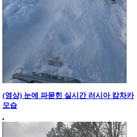
(영상) 눈에 파묻힌 실시간 러시아 캄차카
모습