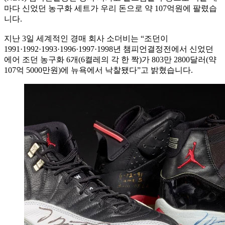
마다 신었던 농구화 세트가 우리 돈으로 약 107억원에 팔렸습
니다.
지난 3일 세계적인 경매 회사 소더비는 “조던이
1991·1992·1993·1996·1997·1998년 챔피언결정전에서 신었던
에어 조던 농구화 6개(6켤레의 각 한 짝)가 803만 2800달러(약
107억 5000만원)에 뉴욕에서 낙찰됐다”고 밝혔습니다.