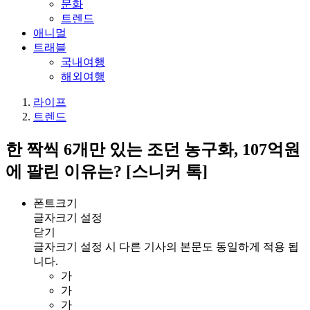
문화
트렌드
애니멀
트래블
국내여행
해외여행
라이프
트렌드
한 짝씩 6개만 있는 조던 농구화, 107억원
에 팔린 이유는? [스니커 톡]
폰트크기
글자크기 설정
닫기
글자크기 설정 시 다른 기사의 본문도 동일하게 적용 됩
니다.
가
가
가