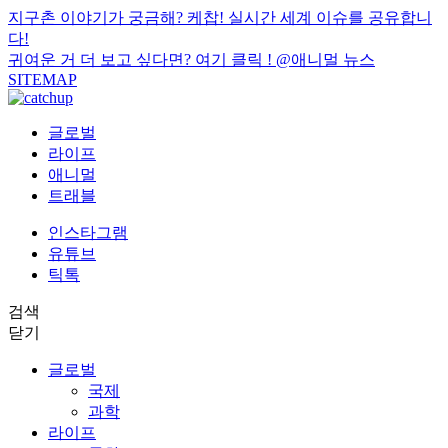
지구촌 이야기가 궁금해? 케찹! 실시간 세계 이슈를 공유합니
다!
귀여운 거 더 보고 싶다면? 여기 클릭 !
@애니멀 뉴스
SITEMAP
글로벌
라이프
애니멀
트래블
인스타그램
유튜브
틱톡
검색
닫기
글로벌
국제
과학
라이프