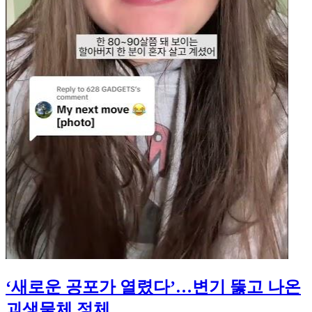
‘새로운 공포가 열렸다’…변기 뚫고 나온
괴생물체 정체