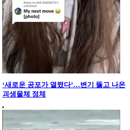
‘새로운 공포가 열렸다’…변기 뚫고 나온
괴생물체 정체