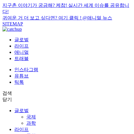
지구촌 이야기가 궁금해? 케찹! 실시간 세계 이슈를 공유합니
다!
귀여운 거 더 보고 싶다면? 여기 클릭 !
@애니멀 뉴스
SITEMAP
글로벌
라이프
애니멀
트래블
인스타그램
유튜브
틱톡
검색
닫기
글로벌
국제
과학
라이프