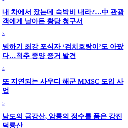
내 차에서 잤는데 숙박비 내라?…中 관광
객에게 날아든 황당 청구서
3
빙하기 최강 포식자 ‘검치호랑이’도 아팠
다…척추 종양 증거 발견
4
또 지연되는 사우디 해군 MMSC 도입 사
업
5
남도의 금강산, 암릉의 정수를 품은 강진
덕룡산