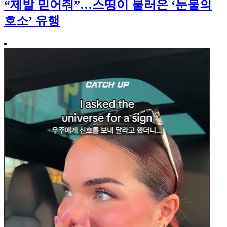
“제발 믿어줘”…스띵이 불러온 ‘눈물의
호소’ 유행