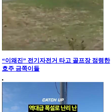
“이왜진” 전기자전거 타고 골프장 점령한
호주 금쪽이들