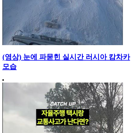
(영상) 눈에 파묻힌 실시간 러시아 캄차카
모습