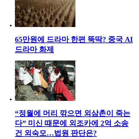
65만원에 드라마 한편 뚝딱? 중국 AI
드라마 화제
“정월에 머리 깎으면 외삼촌이 죽는
다” 미신 때문에 외조카에 2억 소송
건 외숙모…법원 판단은?