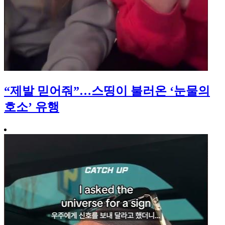
“제발 믿어줘”…스띵이 불러온 ‘눈물의
호소’ 유행