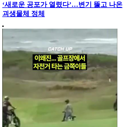
‘새로운 공포가 열렸다’…변기 뚫고 나온
괴생물체 정체