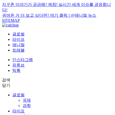
지구촌 이야기가 궁금해? 케찹! 실시간 세계 이슈를 공유합니
다!
귀여운 거 더 보고 싶다면? 여기 클릭 !
@애니멀 뉴스
SITEMAP
글로벌
라이프
애니멀
트래블
인스타그램
유튜브
틱톡
검색
닫기
글로벌
국제
과학
라이프