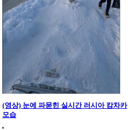
(영상) 눈에 파묻힌 실시간 러시아 캄차카
모습