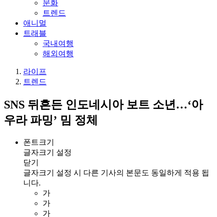
문화
트렌드
애니멀
트래블
국내여행
해외여행
라이프
트렌드
SNS 뒤흔든 인도네시아 보트 소년…‘아
우라 파밍’ 밈 정체
폰트크기
글자크기 설정
닫기
글자크기 설정 시 다른 기사의 본문도 동일하게 적용 됩
니다.
가
가
가