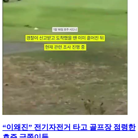
“이왜진” 전기자전거 타고 골프장 점령한
호주 금쪽이들