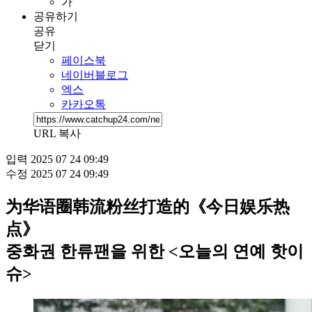
가
공유하기
공유
닫기
페이스북
네이버블로그
엑스
카카오톡
URL 복사
입력
2025 07 24 09:49
수정
2025 07 24 09:49
为华语圈韩流粉丝打造的《今日娱乐热
点》
중화권 한류팬을 위한 <오늘의 연예 핫이
슈>