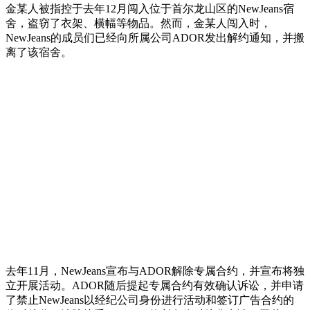
金某人被指控于去年12月闯入位于首尔龙山区的NewJeans宿
舍，盗窃了衣架、横幅等物品。然而，金某人闯入时，
NewJeans的成员们已经向所属公司ADOR发出解约通知，并搬
离了该宿舍。
去年11月，NewJeans宣布与ADOR解除专属合约，并宣布将独
立开展活动。ADOR随后提起专属合约有效确认诉讼，并申请
了禁止NewJeans以经纪公司身份进行活动和签订广告合约的