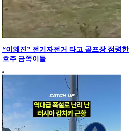
“이왜진” 전기자전거 타고 골프장 점령한
호주 금쪽이들