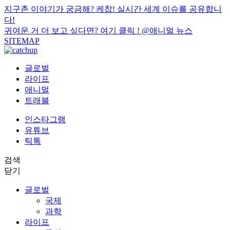
지구촌 이야기가 궁금해? 케찹! 실시간 세계 이슈를 공유합니
다!
귀여운 거 더 보고 싶다면? 여기 클릭 !
@애니멀 뉴스
SITEMAP
글로벌
라이프
애니멀
트래블
인스타그램
유튜브
틱톡
검색
닫기
글로벌
국제
과학
라이프