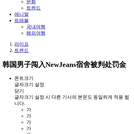
문화
트렌드
애니멀
트래블
국내여행
해외여행
라이프
트렌드
韩国男子闯入NewJeans宿舍被判处罚金
폰트크기
글자크기 설정
닫기
글자크기 설정 시 다른 기사의 본문도 동일하게 적용 됩
니다.
가
가
가
가