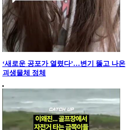
‘새로운 공포가 열렸다’…변기 뚫고 나온
괴생물체 정체