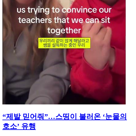
“제발 믿어줘”…스띵이 불러온 ‘눈물의
호소’ 유행