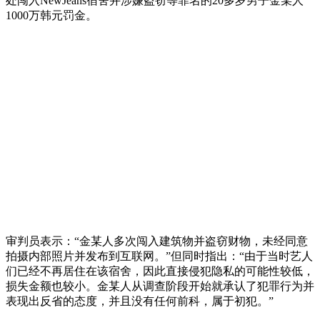
处闯入NewJeans宿舍并涉嫌盗窃等罪名的20多岁男子金某人
1000万韩元罚金。
审判员表示：“金某人多次闯入建筑物并盗窃财物，未经同意
拍摄内部照片并发布到互联网。”但同时指出：“由于当时艺人
们已经不再居住在该宿舍，因此直接侵犯隐私的可能性较低，
损失金额也较小。金某人从调查阶段开始就承认了犯罪行为并
表现出反省的态度，并且没有任何前科，属于初犯。”