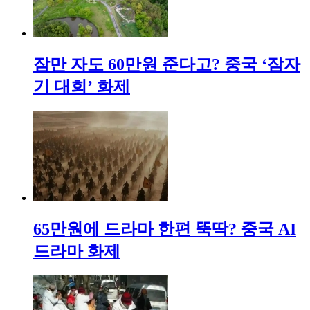
잠만 자도 60만원 준다고? 중국 ‘잠자
기 대회’ 화제
65만원에 드라마 한편 뚝딱? 중국 AI
드라마 화제