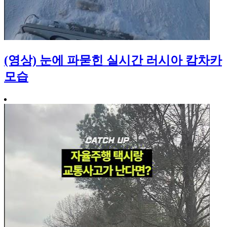
(영상) 눈에 파묻힌 실시간 러시아 캄차카
모습