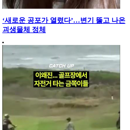
‘새로운 공포가 열렸다’…변기 뚫고 나온
괴생물체 정체