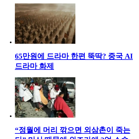
65만원에 드라마 한편 뚝딱? 중국 AI
드라마 화제
“정월에 머리 깎으면 외삼촌이 죽는