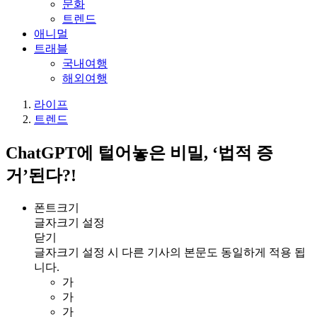
문화
트렌드
애니멀
트래블
국내여행
해외여행
라이프
트렌드
ChatGPT에 털어놓은 비밀, ‘법적 증
거’된다?!
폰트크기
글자크기 설정
닫기
글자크기 설정 시 다른 기사의 본문도 동일하게 적용 됩
니다.
가
가
가