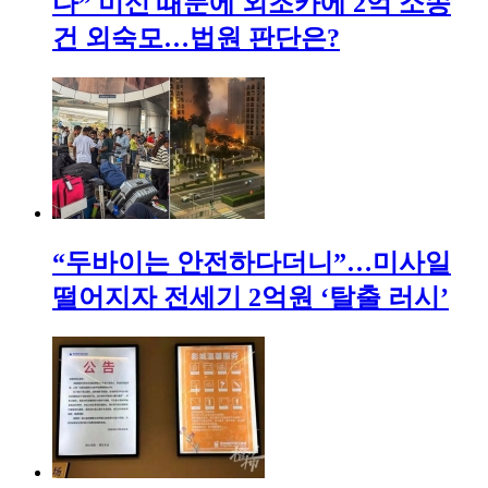
다” 미신 때문에 외조카에 2억 소송
건 외숙모…법원 판단은?
“두바이는 안전하다더니”…미사일
떨어지자 전세기 2억원 ‘탈출 러시’