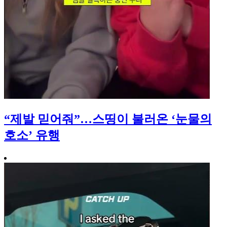
“제발 믿어줘”…스띵이 불러온 ‘눈물의
호소’ 유행