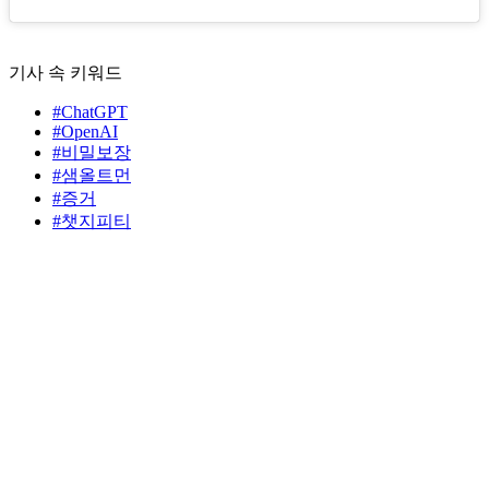
기사 속 키워드
#ChatGPT
#OpenAI
#비밀보장
#샘올트먼
#증거
#챗지피티