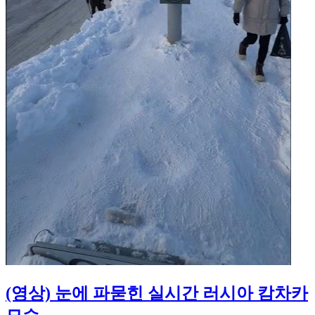
(영상) 눈에 파묻힌 실시간 러시아 캄차카