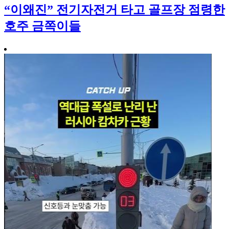
“이왜진” 전기자전거 타고 골프장 점령한
호주 금쪽이들