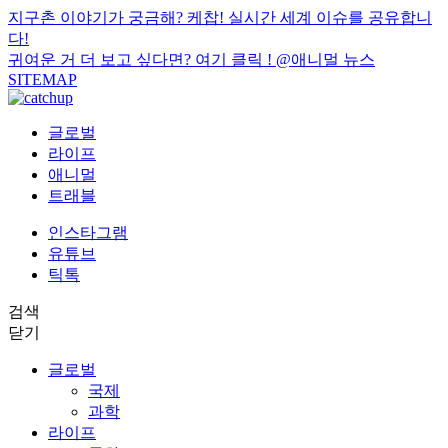
지구촌 이야기가 궁금해? 케찹! 실시간 세계 이슈를 공유합니
다!
귀여운 거 더 보고 싶다면? 여기 클릭 !
@애니멀 뉴스
SITEMAP
글로벌
라이프
애니멀
트래블
인스타그램
유튜브
틱톡
검색
닫기
글로벌
국제
과학
라이프