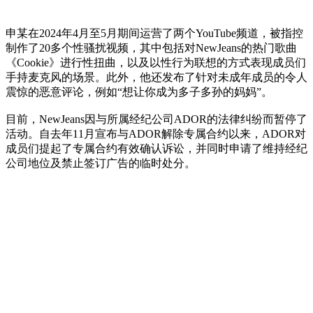
申某在2024年4月至5月期间运营了两个YouTube频道，被指控
制作了20多个性骚扰视频，其中包括对NewJeans的热门歌曲
《Cookie》进行性扭曲，以及以性行为联想的方式表现成员们
手持麦克风的场景。此外，他还发布了针对未成年成员的令人
震惊的恶意评论，例如“想让你成为多子多孙的妈妈”。
目前，NewJeans因与所属经纪公司ADOR的法律纠纷而暂停了
活动。自去年11月宣布与ADOR解除专属合约以来，ADOR对
成员们提起了专属合约有效确认诉讼，并同时申请了维持经纪
公司地位及禁止签订广告的临时处分。