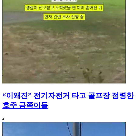
“이왜진” 전기자전거 타고 골프장 점령한
호주 금쪽이들