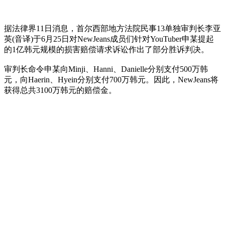
据法律界11日消息，首尔西部地方法院民事13单独审判长李亚
英(音译)于6月25日对NewJeans成员们针对YouTuber申某提起
的1亿韩元规模的损害赔偿请求诉讼作出了部分胜诉判决。
审判长命令申某向Minji、Hanni、Danielle分别支付500万韩
元，向Haerin、Hyein分别支付700万韩元。因此，NewJeans将
获得总共3100万韩元的赔偿金。