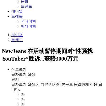
문화
트렌드
애니멀
트래블
국내여행
해외여행
라이프
트렌드
NewJeans 在活动暂停期间对“性骚扰
YouTuber”胜诉...获赔3000万元
폰트크기
글자크기 설정
닫기
글자크기 설정 시 다른 기사의 본문도 동일하게 적용 됩
니다.
가
가
가