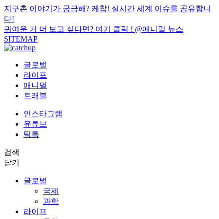
지구촌 이야기가 궁금해? 케찹! 실시간 세계 이슈를 공유합니
다!
귀여운 거 더 보고 싶다면? 여기 클릭 !
@애니멀 뉴스
SITEMAP
글로벌
라이프
애니멀
트래블
인스타그램
유튜브
틱톡
검색
닫기
글로벌
국제
과학
라이프