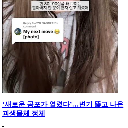
‘새로운 공포가 열렸다’…변기 뚫고 나온
괴생물체 정체