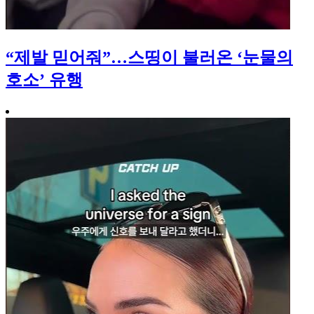
“제발 믿어줘”…스띵이 불러온 ‘눈물의
호소’ 유행