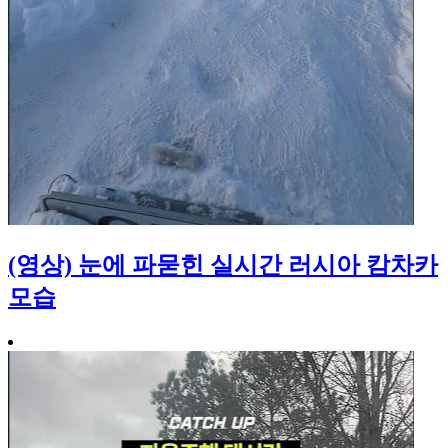
(영상) 눈에 파묻힌 실시간 러시아 캄차카
모습