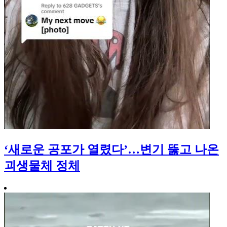
‘새로운 공포가 열렸다’…변기 뚫고 나온
괴생물체 정체