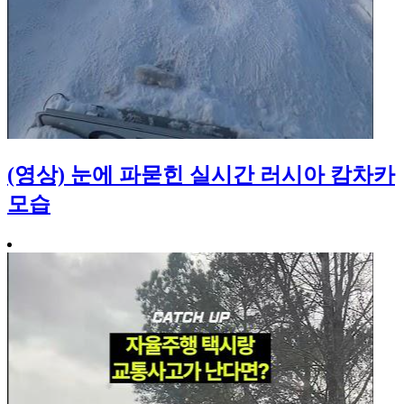
(영상) 눈에 파묻힌 실시간 러시아 캄차카
모습