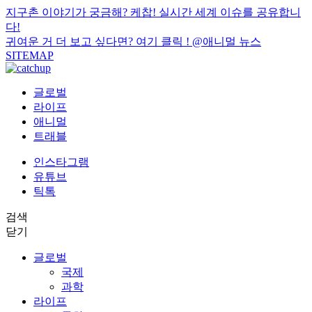
지구촌 이야기가 궁금해? 케찹! 실시간 세계 이슈를 공유합니
다!
귀여운 거 더 보고 싶다면? 여기 클릭 !
@애니멀 뉴스
SITEMAP
글로벌
라이프
애니멀
트래블
인스타그램
유튜브
틱톡
검색
닫기
글로벌
국제
과학
라이프