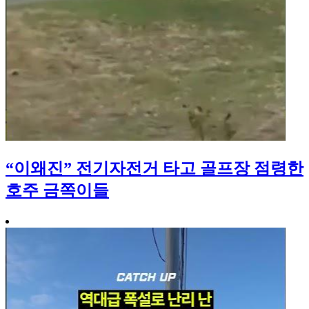
“이왜진” 전기자전거 타고 골프장 점령한
호주 금쪽이들