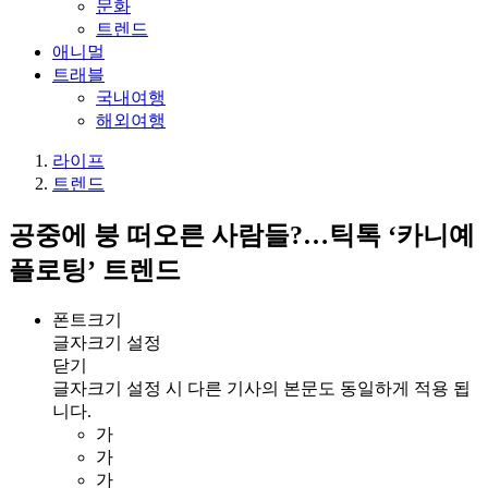
문화
트렌드
애니멀
트래블
국내여행
해외여행
라이프
트렌드
공중에 붕 떠오른 사람들?…틱톡 ‘카니예
플로팅’ 트렌드
폰트크기
글자크기 설정
닫기
글자크기 설정 시 다른 기사의 본문도 동일하게 적용 됩
니다.
가
가
가