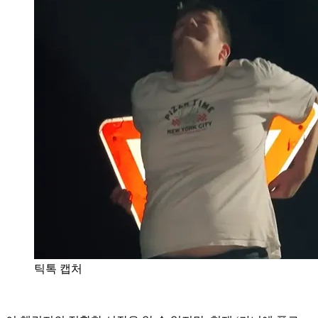
틱톡 캡처