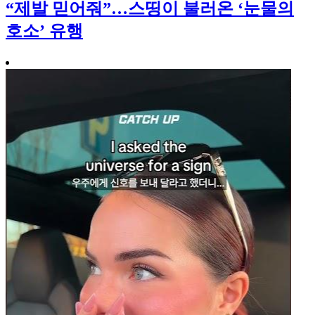
“제발 믿어줘”…스띵이 불러온 ‘눈물의
호소’ 유행