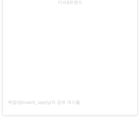
이슈&트렌드
케찹(@ccatch_upp)님의 공유 게시물